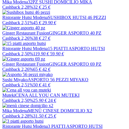
Mika Modena
32PZ SUSHI DOMICILIO MIKA
Cashback 2,28%
32
€
25
€
Ristorante Hutsi Modena
SUSHIBOX HUTSI 46 PEZZI
Cashback 2,51%
45
€
29
,90
€
Ginger Restaurant Fusion
GINGER ASPORTO 40 PZ
Cashback 2,26%
38
€
27
€
Ristorante Hutsi Modena
15 PIATTI ASPORTO HUTSI
Cashback 2,50%
119
,90
€
59
,90
€
Ginger Restaurant Fusion
GINGER ASPORTO 69 PZ
Cashback 2,26%
65
€
42
€
Sushi Miyako
ASPORTO 56 PEZZI MIYAKO
Cashback 2,51%
50
€
41
€
Muteki
CENA ALL YOU CAN MUTEKI
Cashback 2,50%
25
,90
€
24
€
Mika Modena
MENÙ CINESE DOMICILIO X2
Cashback 2,28%
31
,50
€
25
€
Ristorante Hutsi Modena
3 PIATTI ASPORTO HUTSI