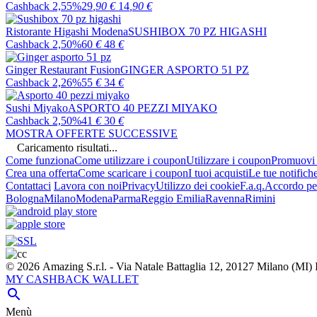
Cashback 2,55%
29
,90
€
14
,90
€
Ristorante Higashi Modena
SUSHIBOX 70 PZ HIGASHI
Cashback 2,50%
60
€
48
€
Ginger Restaurant Fusion
GINGER ASPORTO 51 PZ
Cashback 2,26%
55
€
34
€
Sushi Miyako
ASPORTO 40 PEZZI MIYAKO
Cashback 2,50%
41
€
30
€
MOSTRA OFFERTE SUCCESSIVE
Caricamento risultati...
Come funziona
Come utilizzare i coupon
Utilizzare i coupon
Promuovi l
Crea una offerta
Come scaricare i coupon
I tuoi acquisti
Le tue notifich
Contattaci
Lavora con noi
Privacy
Utilizzo dei cookie
F.a.q.
Accordo per
Bologna
Milano
Modena
Parma
Reggio Emilia
Ravenna
Rimini
© 2026 Amazing S.r.l. - Via Natale Battaglia 12, 20127 Milano (M
MY CASHBACK WALLET

Menù