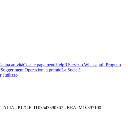
a tua attività
Costi e pagamenti
Help
Il Servizio Whatsapp
Il Progetto
e
Suggerimenti
Operazioni a premio
La Società
 l'utilizzo
I) ITALIA - P.I./C.F: IT03543390367 - REA: MO-397100