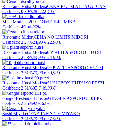
Ristorante Hutsi Modena
CENA HUTSI ALL YOU CAN
Cashback 0,89%
28
€
22
,40
€
Mika Modena
-20% DOMICILIO MIKA
Cashback 40 pti
-20%
Ristorante Midori
CENA NO LIMITS MIDORI
Cashback 2,27%
24
,90
€
22
,90
€
Ristorante Hutsi Modena
6 PIATTI ASPORTO HUTSI
Cashback 2,53%
49
,90
€
24
,90
€
Ristorante Hutsi Modena
10 PIATTI ASPORTO HUTSI
Cashback 2,51%
79
,90
€
39
,90
€
Ristorante Hutsi Modena
SUSHIBOX HUTSI 90 PEZZI
Cashback 2,51%
85
€
49
,90
€
Ginger Restaurant Fusion
GINGER ASPORTO 101 PZ
Cashback 2,26%
92
€
62
€
Sushi Miyako
CENA INFINITY MIYAKO
Cashback 2,51%
29
,90
€
27
,90
€