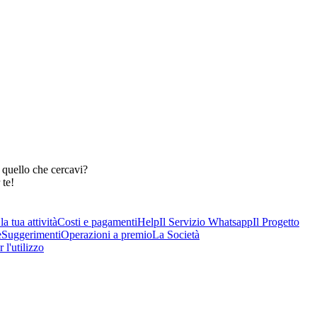
 quello che cercavi?
 te!
a tua attività
Costi e pagamenti
Help
Il Servizio Whatsapp
Il Progetto
e
Suggerimenti
Operazioni a premio
La Società
 l'utilizzo