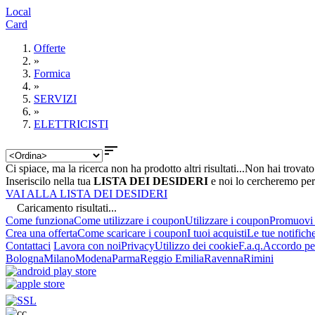
Local
Card
Offerte
»
Formica
»
SERVIZI
»
ELETTRICISTI

Ci spiace, ma la ricerca non ha prodotto altri risultati...
Non hai trovato
Inseriscilo nella tua
LISTA DEI DESIDERI
e noi lo cercheremo per
VAI ALLA LISTA DEI DESIDERI
Caricamento risultati...
Come funziona
Come utilizzare i coupon
Utilizzare i coupon
Promuovi l
Crea una offerta
Come scaricare i coupon
I tuoi acquisti
Le tue notifich
Contattaci
Lavora con noi
Privacy
Utilizzo dei cookie
F.a.q.
Accordo per
Bologna
Milano
Modena
Parma
Reggio Emilia
Ravenna
Rimini