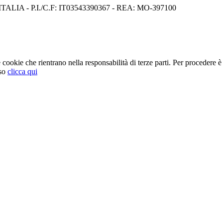
I) ITALIA - P.I./C.F: IT03543390367 - REA: MO-397100
cookie che rientrano nella responsabilità di terze parti. Per procedere è 
so
clicca qui