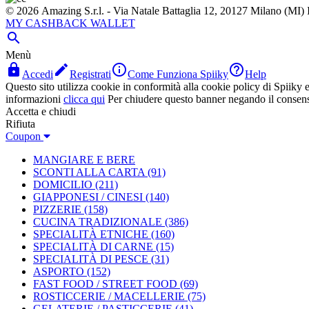
© 2026 Amazing S.r.l. - Via Natale Battaglia 12, 20127 Milano (M
MY CASHBACK WALLET

Menù




Accedi
Registrati
Come Funziona Spiiky
Help
Questo sito utilizza cookie in conformità alla cookie policy di Spiiky e 
informazioni
clicca qui
Per chiudere questo banner negando il consen
Accetta e chiudi
Rifiuta
Coupon
MANGIARE E BERE
SCONTI ALLA CARTA
(91)
DOMICILIO
(211)
GIAPPONESI / CINESI
(140)
PIZZERIE
(158)
CUCINA TRADIZIONALE
(386)
SPECIALITÀ ETNICHE
(160)
SPECIALITÀ DI CARNE
(15)
SPECIALITÀ DI PESCE
(31)
ASPORTO
(152)
FAST FOOD / STREET FOOD
(69)
ROSTICCERIE / MACELLERIE
(75)
GELATERIE / PASTICCERIE
(41)