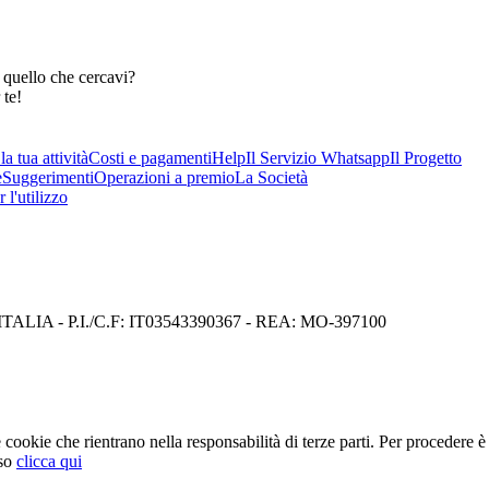
 quello che cercavi?
 te!
a tua attività
Costi e pagamenti
Help
Il Servizio Whatsapp
Il Progetto
e
Suggerimenti
Operazioni a premio
La Società
 l'utilizzo
I) ITALIA - P.I./C.F: IT03543390367 - REA: MO-397100
cookie che rientrano nella responsabilità di terze parti. Per procedere è 
so
clicca qui