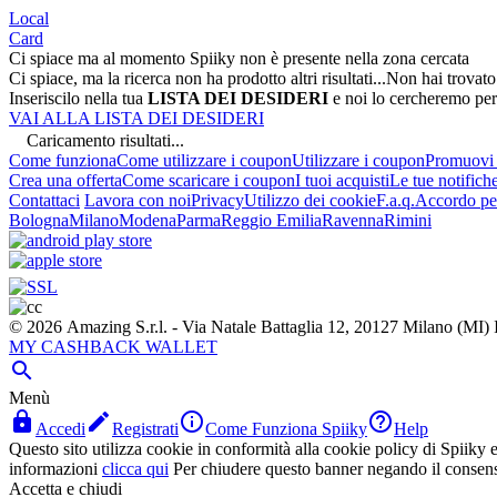
Local
Card
Ci spiace ma al momento Spiiky non è presente nella zona cercata
Ci spiace, ma la ricerca non ha prodotto altri risultati...
Non hai trovato
Inseriscilo nella tua
LISTA DEI DESIDERI
e noi lo cercheremo per
VAI ALLA LISTA DEI DESIDERI
Caricamento risultati...
Come funziona
Come utilizzare i coupon
Utilizzare i coupon
Promuovi l
Crea una offerta
Come scaricare i coupon
I tuoi acquisti
Le tue notifich
Contattaci
Lavora con noi
Privacy
Utilizzo dei cookie
F.a.q.
Accordo per
Bologna
Milano
Modena
Parma
Reggio Emilia
Ravenna
Rimini
© 2026 Amazing S.r.l. - Via Natale Battaglia 12, 20127 Milano (M
MY CASHBACK WALLET

Menù




Accedi
Registrati
Come Funziona Spiiky
Help
Questo sito utilizza cookie in conformità alla cookie policy di Spiiky e 
informazioni
clicca qui
Per chiudere questo banner negando il consen
Accetta e chiudi