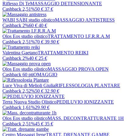
Riflesso Di Te
MASSAGGIO DETENSIONANTE
Cashback 2,51%
50
€
37
€
WABI SABI studio olistico
MASSAGGIO ANTISTRESS
Cashback 2%
60
€
40
€
Olos Eos studio olistico
TRATTAMENTO I.F.R.R.A.M
Cashback 2,51%
70
€
39
,90
€
Valentina Gaetano
TRATTAMENTO REIKI
Cashback 2%
40
€
25
€
Olos Eos studio olistico
MASSAGGIO PROVA OPEN
Cashback 60 pti
OMAGGIO
Luce Viva di Melioli Giulia
RIFLESSOLOGIA PLANTARE
Cashback 2,52%
50
€
32
,90
€
Terra Nuova Studio Olistico
PEDILUVIO IONIZZANTE
Cashback 1,61%
29
,90
€
Olos Eos studio olistico
MASS. DECONTRATTURANTE 1H
Cashback 2,51%
45
€
35
€
Centro Massaggi Irene
TRATT. DRENANTE GAMBE