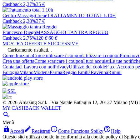
Cashback 2,37%
35
€
Centro Massaggi Irene
TRATTAMENTO TOTAL 1.10H
Cashback 2,38%
37
€
Francesco Diego
MASSAGGIO TANTRA REGGIO
Cashback 2,75%
120
€
60
€
MOSTRA OFFERTE SUCCESSIVE
Caricamento risultati...
Come funziona
Come utilizzare i coupon
Utilizzare i coupon
Promuovi l
Crea una offerta
Come scaricare i coupon
I tuoi acquisti
Le tue notifich
Contattaci
Lavora con noi
Privacy
Utilizzo dei cookie
F.a.q.
Accordo per
Bologna
Milano
Modena
Parma
Reggio Emilia
Ravenna
Rimini
© 2026 Amazing S.r.l. - Via Natale Battaglia 12, 20127 Milano (M
MY CASHBACK WALLET

Menù




Accedi
Registrati
Come Funziona Spiiky
Help
Questo sito utilizza cookie in conformità alla cookie policy di Spiiky e 