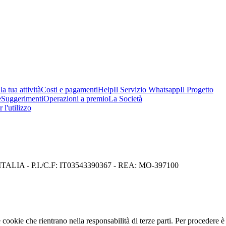
a tua attività
Costi e pagamenti
Help
Il Servizio Whatsapp
Il Progetto
e
Suggerimenti
Operazioni a premio
La Società
 l'utilizzo
I) ITALIA - P.I./C.F: IT03543390367 - REA: MO-397100
cookie che rientrano nella responsabilità di terze parti. Per procedere è 