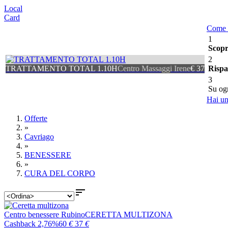
Local
Card
Come 
1
Scopr
2
TRATTAMENTO TOTAL 1.10H
Centro Massaggi Irene
€ 37
Risp
3
Su og
Hai un
Offerte
»
Cavriago
»
BENESSERE
»
CURA DEL CORPO

Centro benessere Rubino
CERETTA MULTIZONA
Cashback 2,76%
60
€
37
€