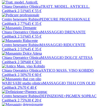
Chiara Operatrice Olistica
TRATT. MODEL. ANTICELL.
Cashback 2,51%
65
€
55
€
Centro benessere Rubino
PEDICURE PROFESSIONALE
Cashback 2,77%
45
€
35
€
Chiara Operatrice Olistica
MASSAGGIO DRENANTE
Cashback 2,51%
65
€
55
€
Centro benessere Rubino
MASSAGGIO RIDUCENTE
Cashback 2,51%
45
€
35
€
Chiara Operatrice Olistica
MASSAGGIO DOLCE ATTESA
Cashback 2,50%
60
€
50
€
Chiara Operatrice Olistica
ANTICO MASS. VISO KOBIDO
Cashback 2,50%
70
€
60
€
WABI SABI studio olistico
MASSAGGIO THAI CON OLIO
Cashback 2%
70
€
40
€
Centro benessere Rubino
DEFINIZIONE+PIGMEN SOPRAC
Cashback 2,75%
30
€
20
€