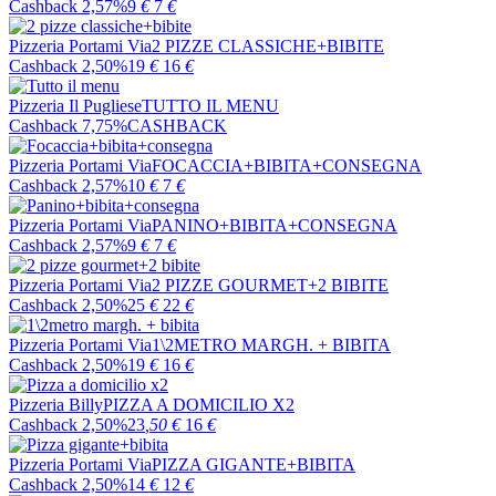
Cashback 2,57%
9
€
7
€
Pizzeria Portami Via
2 PIZZE CLASSICHE+BIBITE
Cashback 2,50%
19
€
16
€
Pizzeria Il Pugliese
TUTTO IL MENU
Cashback 7,75%
CASHBACK
Pizzeria Portami Via
FOCACCIA+BIBITA+CONSEGNA
Cashback 2,57%
10
€
7
€
Pizzeria Portami Via
PANINO+BIBITA+CONSEGNA
Cashback 2,57%
9
€
7
€
Pizzeria Portami Via
2 PIZZE GOURMET+2 BIBITE
Cashback 2,50%
25
€
22
€
Pizzeria Portami Via
1\2METRO MARGH. + BIBITA
Cashback 2,50%
19
€
16
€
Pizzeria Billy
PIZZA A DOMICILIO X2
Cashback 2,50%
23
,50
€
16
€
Pizzeria Portami Via
PIZZA GIGANTE+BIBITA
Cashback 2,50%
14
€
12
€