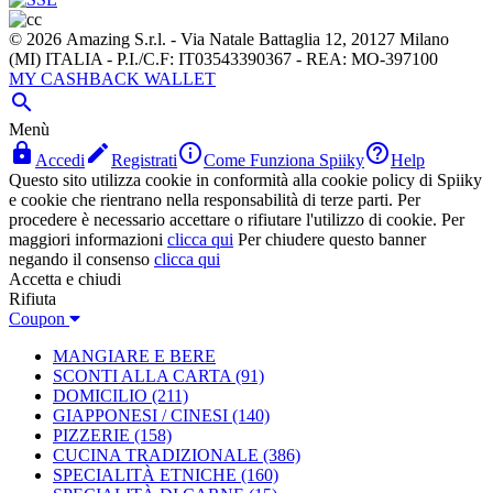
© 2026 Amazing S.r.l. - Via Natale Battaglia 12, 20127 Milano
(MI) ITALIA - P.I./C.F: IT03543390367 - REA: MO-397100
MY CASHBACK WALLET

Menù




Accedi
Registrati
Come Funziona Spiiky
Help
Questo sito utilizza cookie in conformità alla cookie policy di Spiiky
e cookie che rientrano nella responsabilità di terze parti. Per
procedere è necessario accettare o rifiutare l'utilizzo di cookie. Per
maggiori informazioni
clicca qui
Per chiudere questo banner
negando il consenso
clicca qui
Accetta e chiudi
Rifiuta
Coupon
MANGIARE E BERE
SCONTI ALLA CARTA
(91)
DOMICILIO
(211)
GIAPPONESI / CINESI
(140)
PIZZERIE
(158)
CUCINA TRADIZIONALE
(386)
SPECIALITÀ ETNICHE
(160)