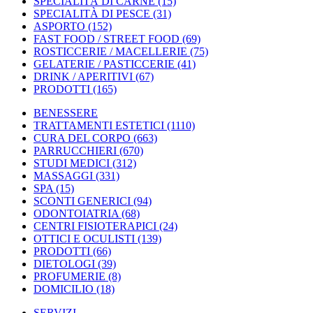
SPECIALITÀ DI CARNE
(15)
SPECIALITÀ DI PESCE
(31)
ASPORTO
(152)
FAST FOOD / STREET FOOD
(69)
ROSTICCERIE / MACELLERIE
(75)
GELATERIE / PASTICCERIE
(41)
DRINK / APERITIVI
(67)
PRODOTTI
(165)
BENESSERE
TRATTAMENTI ESTETICI
(1110)
CURA DEL CORPO
(663)
PARRUCCHIERI
(670)
STUDI MEDICI
(312)
MASSAGGI
(331)
SPA
(15)
SCONTI GENERICI
(94)
ODONTOIATRIA
(68)
CENTRI FISIOTERAPICI
(24)
OTTICI E OCULISTI
(139)
PRODOTTI
(66)
DIETOLOGI
(39)
PROFUMERIE
(8)
DOMICILIO
(18)
SERVIZI