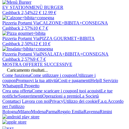
EV STATION
MENÙ BURGER
Cashback 2,54%
22
€
12
,99
€
Pizzeria Portami Via
CALZONE+BIBITA+CONSEGNA
Cashback 2,57%
10
€
7
€
Pizzeria Portami Via
PIZZA GOURMET+BIBITA
Cashback 2,50%
12
€
10
€
Pizzeria Portami Via
INSALATA+BIBITA+CONSEGNA
Cashback 2,57%
9
€
7
€
MOSTRA OFFERTE SUCCESSIVE
Caricamento risultati...
Come funziona
Come utilizzare i coupon
Utilizzare i
coupon
Promuovi la tua attività
Costi e pagamenti
Help
Il Servizio
Whatsapp
Il Progetto
Crea una offerta
Come scaricare i coupon
I tuoi acquisti
Le tue
notifiche
Suggerimenti
Operazioni a premio
La Società
Contattaci
Lavora con noi
Privacy
Utilizzo dei cookie
F.a.q.
Accordo
per l'utilizzo
Bologna
Milano
Modena
Parma
Reggio Emilia
Ravenna
Rimini