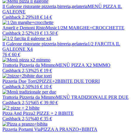
Il Galeone ristorante pizzeria,birreria,gelateria
MENÙ PIZZA IL
GALEONE
Cashback 2,29%
18
€
14
€
Angeli e Demoni RistoMusic
1/2M MARGHE+CROCCHETTE
Cashback 2,52%
19
€
13
,50
€
Il Galeone ristorante pizzeria,birreria,gelateria
1/2 FARCITA IL
GALEONE X4
76
€
60
€
Trattoria Pizzeria da Mimmo
MENÙ PIZZA X2 MIMMO
Cashback 2,53%
25
€
19
€
Pizzeria Due Torri
2PIZZE+2BIBITE DUE TORRI
Cashback 2,50%
16
€
10
€
Trattoria Pizzeria da Mimmo
MENÙ TRADIZIONALE PER DUE
Cashback 2,51%
65
€
39
,90
€
Pizza And Pizza
2 PIZZE + 2 BIBITE
Cashback 2,51%
40
€
35
€
Pizzeria Portami Via
PIZZA A PRANZO+BIBITA