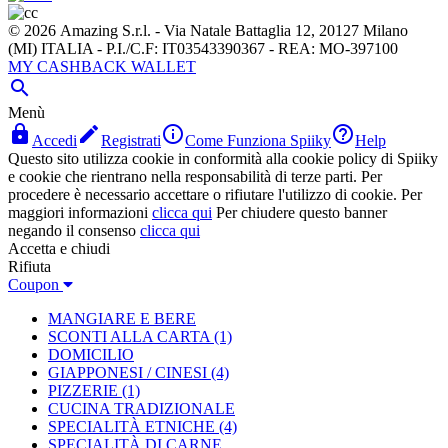
© 2026 Amazing S.r.l. - Via Natale Battaglia 12, 20127 Milano
(MI) ITALIA - P.I./C.F: IT03543390367 - REA: MO-397100
MY CASHBACK WALLET

Menù




Accedi
Registrati
Come Funziona Spiiky
Help
Questo sito utilizza cookie in conformità alla cookie policy di Spiiky
e cookie che rientrano nella responsabilità di terze parti. Per
procedere è necessario accettare o rifiutare l'utilizzo di cookie. Per
maggiori informazioni
clicca qui
Per chiudere questo banner
negando il consenso
clicca qui
Accetta e chiudi
Rifiuta
Coupon
MANGIARE E BERE
SCONTI ALLA CARTA
(1)
DOMICILIO
GIAPPONESI / CINESI
(4)
PIZZERIE
(1)
CUCINA TRADIZIONALE
SPECIALITÀ ETNICHE
(4)
SPECIALITÀ DI CARNE