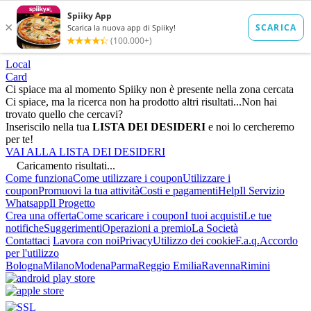
Local
Card
Ci spiace ma al momento Spiiky non è presente nella zona cercata
Ci spiace, ma la ricerca non ha prodotto altri risultati...
Non hai
trovato quello che cercavi?
Inseriscilo nella tua
LISTA DEI DESIDERI
e noi lo cercheremo
per te!
VAI ALLA LISTA DEI DESIDERI
Caricamento risultati...
Come funziona
Come utilizzare i coupon
Utilizzare i
coupon
Promuovi la tua attività
Costi e pagamenti
Help
Il Servizio
Whatsapp
Il Progetto
Crea una offerta
Come scaricare i coupon
I tuoi acquisti
Le tue
notifiche
Suggerimenti
Operazioni a premio
La Società
Contattaci
Lavora con noi
Privacy
Utilizzo dei cookie
F.a.q.
Accordo
per l'utilizzo
Bologna
Milano
Modena
Parma
Reggio Emilia
Ravenna
Rimini