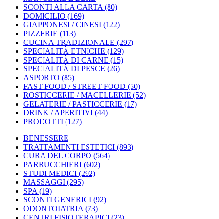
SCONTI ALLA CARTA
(80)
DOMICILIO
(169)
GIAPPONESI / CINESI
(122)
PIZZERIE
(113)
CUCINA TRADIZIONALE
(297)
SPECIALITÀ ETNICHE
(129)
SPECIALITÀ DI CARNE
(15)
SPECIALITÀ DI PESCE
(26)
ASPORTO
(85)
FAST FOOD / STREET FOOD
(50)
ROSTICCERIE / MACELLERIE
(52)
GELATERIE / PASTICCERIE
(17)
DRINK / APERITIVI
(44)
PRODOTTI
(127)
BENESSERE
TRATTAMENTI ESTETICI
(893)
CURA DEL CORPO
(564)
PARRUCCHIERI
(602)
STUDI MEDICI
(292)
MASSAGGI
(295)
SPA
(19)
SCONTI GENERICI
(92)
ODONTOIATRIA
(73)
CENTRI FISIOTERAPICI
(23)