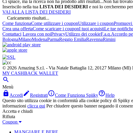
Ci spiace, ma la ricerca non ha prodotto altri risultati...
Non hai trovato
Inseriscilo nella tua
LISTA DEI DESIDERI
e noi lo cercheremo per
VAI ALLA LISTA DEI DESIDERI
Caricamento risultati...
Come funziona
Come utilizzare i coupon
Utilizzare i coupon
Promuovi l
Crea una offerta
Come scaricare i coupon
I tuoi acquisti
Le tue notifich
Contattaci
Lavora con noi
Privacy
Utilizzo dei cookie
F.a.q.
Accordo per
Bologna
Milano
Modena
Parma
Reggio Emilia
Ravenna
Rimini
© 2026 Amazing S.r.l. - Via Natale Battaglia 12, 20127 Milano (M
MY CASHBACK WALLET

Menù




Accedi
Registrati
Come Funziona Spiiky
Help
Questo sito utilizza cookie in conformità alla cookie policy di Spiiky e 
informazioni
clicca qui
Per chiudere questo banner negando il consen
Accetta e chiudi
Rifiuta
Coupon
MANGIARE E BERE