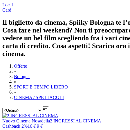
Local
Card
Il biglietto da cinema, Spiiky Bologna te l’
Cosa fare nel weekend? Non ti preoccupare! 
vedere un bel film scegliendo fra i vari cin
carta di credito. Cosa aspetti! Scarica ora
cinema.
Offerte
»
Bologna
»
SPORT E TEMPO LIBERO
»
CINEMA / SPETTACOLI

Nuovo Cinema Nosadella
2 INGRESSI AL CINEMA
Cashback 2%
16
€
9
€