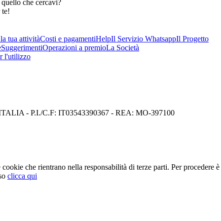
 quello che cercavi?
 te!
a tua attività
Costi e pagamenti
Help
Il Servizio Whatsapp
Il Progetto
e
Suggerimenti
Operazioni a premio
La Società
 l'utilizzo
I) ITALIA - P.I./C.F: IT03543390367 - REA: MO-397100
cookie che rientrano nella responsabilità di terze parti. Per procedere è 
so
clicca qui