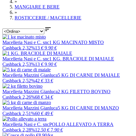
»
MANGIARE E BERE
»
ROSTICCERIE / MACELLERIE

Macelleria Nasi e C. snc
1 KG MACINATO MISTO
Cashback 2,32%
13
€
9
,90
€
Macelleria Nasi e C. snc
1 KG. BRACIOLE DI MAIALE
Cashback 2,53%
13
€
9
,90
€
Macelleria Mazzini Gianluca
5 KG DI CARNE DI MAIALE
Cashback 2,52%
42
€
33
€
Macelleria Mazzini Gianluca
2 KG FILETTO BOVINO
Cashback 2,26%
68
€
34
€
Macelleria Mazzini Gianluca
5 KG DI CARNE DI MANZO
Cashback 2,51%
60
€
49
€
Macelleria Nasi e C. snc
POLLO ALLEVATO A TERRA
Cashback 2,28%
12
,50
€
7
,90
€