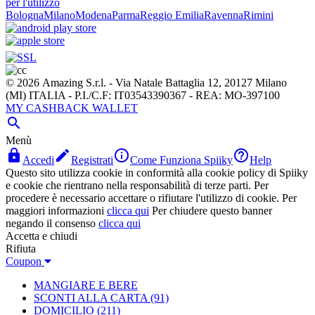
per l'utilizzo
Bologna
Milano
Modena
Parma
Reggio Emilia
Ravenna
Rimini
© 2026 Amazing S.r.l. - Via Natale Battaglia 12, 20127 Milano
(MI) ITALIA - P.I./C.F: IT03543390367 - REA: MO-397100
MY CASHBACK WALLET

Menù




Accedi
Registrati
Come Funziona Spiiky
Help
Questo sito utilizza cookie in conformità alla cookie policy di Spiiky
e cookie che rientrano nella responsabilità di terze parti. Per
procedere è necessario accettare o rifiutare l'utilizzo di cookie. Per
maggiori informazioni
clicca qui
Per chiudere questo banner
negando il consenso
clicca qui
Accetta e chiudi
Rifiuta
Coupon
MANGIARE E BERE
SCONTI ALLA CARTA
(91)
DOMICILIO
(211)