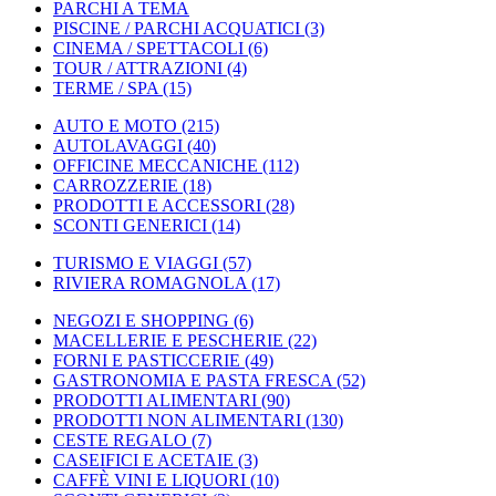
PARCHI A TEMA
PISCINE / PARCHI ACQUATICI
(3)
CINEMA / SPETTACOLI
(6)
TOUR / ATTRAZIONI
(4)
TERME / SPA
(15)
AUTO E MOTO
(215)
AUTOLAVAGGI
(40)
OFFICINE MECCANICHE
(112)
CARROZZERIE
(18)
PRODOTTI E ACCESSORI
(28)
SCONTI GENERICI
(14)
TURISMO E VIAGGI
(57)
RIVIERA ROMAGNOLA
(17)
NEGOZI E SHOPPING
(6)
MACELLERIE E PESCHERIE
(22)
FORNI E PASTICCERIE
(49)
GASTRONOMIA E PASTA FRESCA
(52)
PRODOTTI ALIMENTARI
(90)
PRODOTTI NON ALIMENTARI
(130)
CESTE REGALO
(7)
CASEIFICI E ACETAIE
(3)
CAFFÈ VINI E LIQUORI
(10)