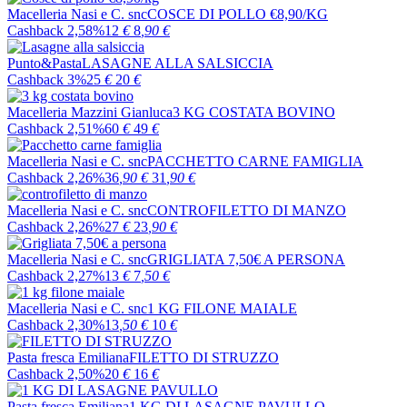
Macelleria Nasi e C. snc
COSCE DI POLLO €8,90/KG
Cashback 2,58%
12
€
8
,90
€
Punto&Pasta
LASAGNE ALLA SALSICCIA
Cashback 3%
25
€
20
€
Macelleria Mazzini Gianluca
3 KG COSTATA BOVINO
Cashback 2,51%
60
€
49
€
Macelleria Nasi e C. snc
PACCHETTO CARNE FAMIGLIA
Cashback 2,26%
36
,90
€
31
,90
€
Macelleria Nasi e C. snc
CONTROFILETTO DI MANZO
Cashback 2,26%
27
€
23
,90
€
Macelleria Nasi e C. snc
GRIGLIATA 7,50€ A PERSONA
Cashback 2,27%
13
€
7
,50
€
Macelleria Nasi e C. snc
1 KG FILONE MAIALE
Cashback 2,30%
13
,50
€
10
€
Pasta fresca Emiliana
FILETTO DI STRUZZO
Cashback 2,50%
20
€
16
€
Pasta fresca Emiliana
1 KG DI LASAGNE PAVULLO