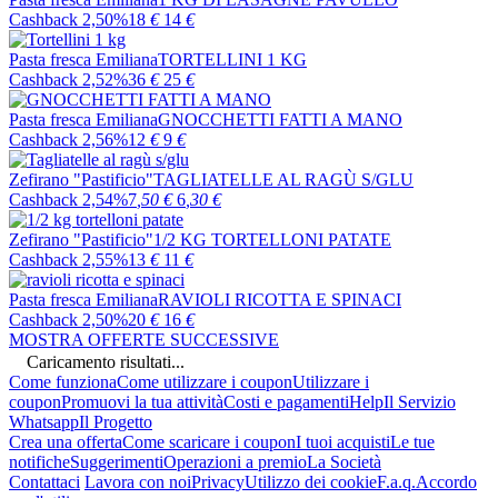
Cashback 2,50%
18
€
14
€
Pasta fresca Emiliana
TORTELLINI 1 KG
Cashback 2,52%
36
€
25
€
Pasta fresca Emiliana
GNOCCHETTI FATTI A MANO
Cashback 2,56%
12
€
9
€
Zefirano "Pastificio"
TAGLIATELLE AL RAGÙ S/GLU
Cashback 2,54%
7
,50
€
6
,30
€
Zefirano "Pastificio"
1/2 KG TORTELLONI PATATE
Cashback 2,55%
13
€
11
€
Pasta fresca Emiliana
RAVIOLI RICOTTA E SPINACI
Cashback 2,50%
20
€
16
€
MOSTRA OFFERTE SUCCESSIVE
Caricamento risultati...
Come funziona
Come utilizzare i coupon
Utilizzare i
coupon
Promuovi la tua attività
Costi e pagamenti
Help
Il Servizio
Whatsapp
Il Progetto
Crea una offerta
Come scaricare i coupon
I tuoi acquisti
Le tue
notifiche
Suggerimenti
Operazioni a premio
La Società
Contattaci
Lavora con noi
Privacy
Utilizzo dei cookie
F.a.q.
Accordo