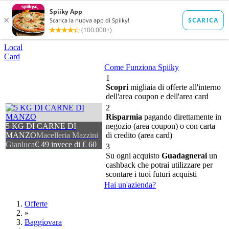
Local
Card
Come Funziona Spiiky
1
Scopri
migliaia di offerte all'interno
dell'area coupon e dell'area card
2
Risparmia
pagando direttamente in
5 KG DI CARNE DI
negozio (area coupon) o con carta
MANZO
Macelleria Mazzini
di credito (area card)
Gianluca
€ 49 invece di € 60
3
Su ogni acquisto
Guadagnerai
un
cashback che potrai utilizzare per
scontare i tuoi futuri acquisti
Hai un'azienda?
Offerte
»
Baggiovara