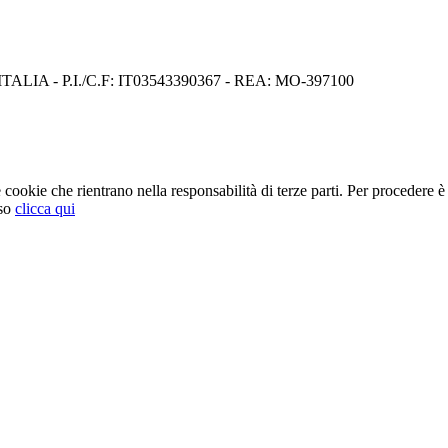
I) ITALIA - P.I./C.F: IT03543390367 - REA: MO-397100
cookie che rientrano nella responsabilità di terze parti. Per procedere è 
so
clicca qui