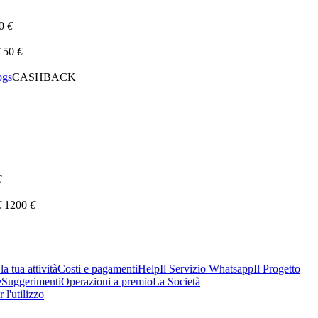
0
€
50
€
ogs
CASHBACK
€
€
1200
€
a tua attività
Costi e pagamenti
Help
Il Servizio Whatsapp
Il Progetto
e
Suggerimenti
Operazioni a premio
La Società
 l'utilizzo