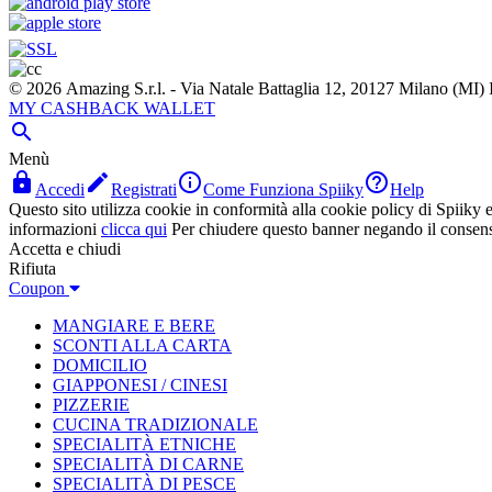
© 2026 Amazing S.r.l. - Via Natale Battaglia 12, 20127 Milano (M
MY CASHBACK WALLET

Menù




Accedi
Registrati
Come Funziona Spiiky
Help
Questo sito utilizza cookie in conformità alla cookie policy di Spiiky e 
informazioni
clicca qui
Per chiudere questo banner negando il consen
Accetta e chiudi
Rifiuta
Coupon
MANGIARE E BERE
SCONTI ALLA CARTA
DOMICILIO
GIAPPONESI / CINESI
PIZZERIE
CUCINA TRADIZIONALE
SPECIALITÀ ETNICHE
SPECIALITÀ DI CARNE
SPECIALITÀ DI PESCE