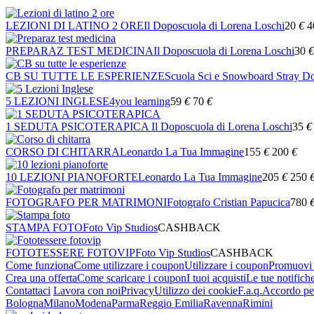
LEZIONI DI LATINO 2 ORE
Il Doposcuola di Lorena Loschi
20
€
4
PREPARAZ TEST MEDICINA
Il Doposcuola di Lorena Loschi
30
€
CB SU TUTTE LE ESPERIENZE
Scuola Sci e Snowboard Stray D
5 LEZIONI INGLESE
4you learning
59
€
70
€
1 SEDUTA PSICOTERAPICA
Il Doposcuola di Lorena Loschi
35
€
CORSO DI CHITARRA
Leonardo La Tua Immagine
155
€
200
€
10 LEZIONI PIANOFORTE
Leonardo La Tua Immagine
205
€
250
FOTOGRAFO PER MATRIMONI
Fotografo Cristian Papucica
780
STAMPA FOTO
Foto Vip Studios
CASHBACK
FOTOTESSERE FOTOVIP
Foto Vip Studios
CASHBACK
Come funziona
Come utilizzare i coupon
Utilizzare i coupon
Promuovi l
Crea una offerta
Come scaricare i coupon
I tuoi acquisti
Le tue notifich
Contattaci
Lavora con noi
Privacy
Utilizzo dei cookie
F.a.q.
Accordo per
Bologna
Milano
Modena
Parma
Reggio Emilia
Ravenna
Rimini