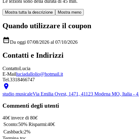
Le lezioni sono della durata di 45 min.
Quando utilizzare il coupon

Da oggi 07/08/2026 al 07/10/2026
Contatti e Indirizzi
Contatto
Lucia
E-Mail
luciadallolio@hotmail.it
Tel.
3318466747

studio musicale
Via Emilia Ovest, 1471, 41123 Modena MO, Italia -
Commenti degli utenti
40
€
invece di
80
€
Sconto:
50%
Risparmi:
40€
Cashback:
2%
Termina tra: