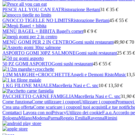
PESCE ALL YOU CAN EAT
Ristorazione Bertani
31
€
35
€
GNOCCO TIGELLE NO LIMITS
Ristorazione Bertani
45
€
55
€
MENÙ BAGEL + BIBITA
Bagel's corner
8
€
9
€
MENÙ GOMI PER 2 IN CENTRO
Gomi sushi restaurant
49
,90
€
70
ASPORTO GOMI 30PZ SALMONE
Gomi sushi restaurant
25
€
35
€
50 PZ GOMI ASPORTO
Gomi sushi restaurant
45
€
55
€
1/2M MARGHE+CROCCHETTE
Angeli e Demoni RistoMusic
13
,
1 KG FILONE MAIALE
Macelleria Nasi e C. snc
10
€
13
,50
€
PACCHETTO CARNE FAMIGLIA
Macelleria Nasi e C. snc
31
,90
€
Come funziona
Come utilizzare i coupon
Utilizzare i coupon
Promuovi l
Crea una offerta
Come scaricare i coupon
I tuoi acquisti
Le tue notifich
Contattaci
Lavora con noi
Privacy
Utilizzo dei cookie
F.a.q.
Accordo per
Bologna
Milano
Modena
Parma
Reggio Emilia
Ravenna
Rimini