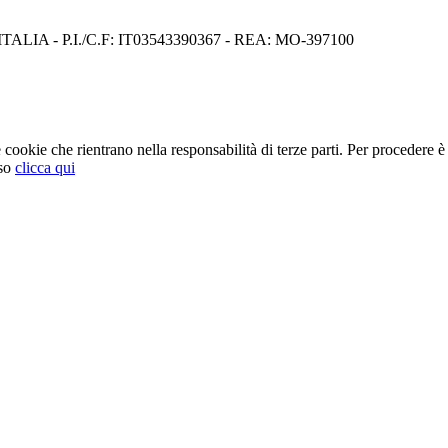
I) ITALIA - P.I./C.F: IT03543390367 - REA: MO-397100
cookie che rientrano nella responsabilità di terze parti. Per procedere è 
so
clicca qui