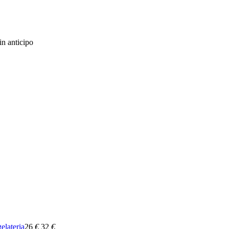
in anticipo
gelateria
26
€
32
€