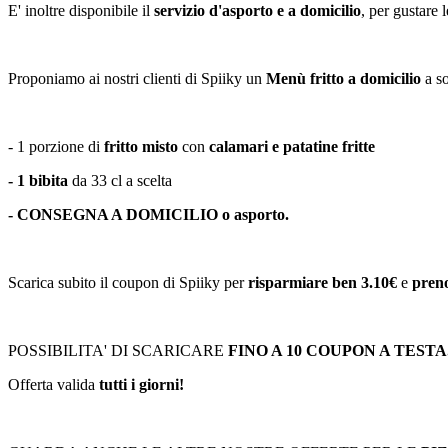
E' inoltre disponibile il
servizio d'asporto e a domicilio
, per gustare 
Proponiamo ai nostri clienti di Spiiky un
Menù fritto a domicilio
a s
- 1 porzione di
fritto misto
con
calamari e patatine fritte
- 1 bibita
da 33 cl a scelta
- CONSEGNA A DOMICILIO o asporto.
Scarica subito il coupon di Spiiky per
risparmiare ben 3.10€
e
pren
POSSIBILITA' DI SCARICARE
FINO A 10 COUPON A TESTA
Offerta valida
tutti i giorni!