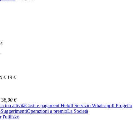
€
50
€
19
€
36
,90
€
a tua attività
Costi e pagamenti
Help
Il Servizio Whatsapp
Il Progetto
e
Suggerimenti
Operazioni a premio
La Società
 l'utilizzo