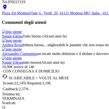
Tel.
059221519

Pizza Art Modena
Viale G. Verdi, 20, 41121 Modena MO, Italia - 4
Commenti degli utenti
Natale Ellena
Tutto buono
(Alcuni anni fa)
Andrea Rossi
frittura buona... migliorabili le patatine che non erano tro
Alessandra Ciannamea
un locale molto delizioso e il titolare e davver
Natale Ellena
tutto buono
(Alcuni anni fa)
10
,90
€
invece di
14
€
CON CONSEGNA A DOMICILIO

SCARICABILE + VOLTE AL MESE
Sconto:
22,14%
Risparmi:
3,10€
Cashback:
2,57%
Termina tra:
TERMINATA
Scaricati:
11