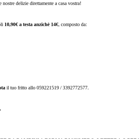
le nostre delizie direttamente a casa vostra!
oli
10,90€ a testa anzichè 14€
, composto da:
ota
il tuo fritto allo 059221519 / 3392772577.
.