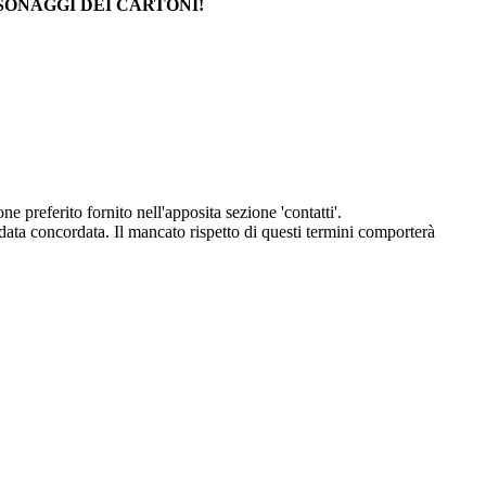
SONAGGI DEI CARTONI!
eferito fornito nell'apposita sezione 'contatti'.
 data concordata. Il mancato rispetto di questi termini comporterà