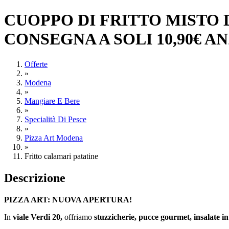
CUOPPO DI FRITTO MISTO D
CONSEGNA A SOLI 10,90€ AN
Offerte
»
Modena
»
Mangiare E Bere
»
Specialità Di Pesce
»
Pizza Art Modena
»
Fritto calamari patatine
Descrizione
PIZZA ART: NUOVA APERTURA!
In
viale Verdi 20,
offriamo
stuzzicherie, pucce gourmet, insalate in