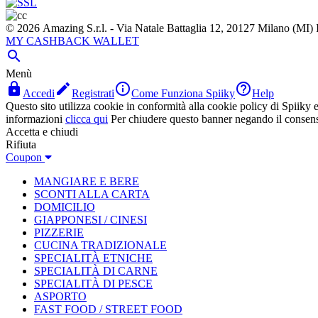
© 2026 Amazing S.r.l. - Via Natale Battaglia 12, 20127 Milano (M
MY CASHBACK WALLET

Menù




Accedi
Registrati
Come Funziona Spiiky
Help
Questo sito utilizza cookie in conformità alla cookie policy di Spiiky e 
informazioni
clicca qui
Per chiudere questo banner negando il consen
Accetta e chiudi
Rifiuta
Coupon
MANGIARE E BERE
SCONTI ALLA CARTA
DOMICILIO
GIAPPONESI / CINESI
PIZZERIE
CUCINA TRADIZIONALE
SPECIALITÀ ETNICHE
SPECIALITÀ DI CARNE
SPECIALITÀ DI PESCE
ASPORTO
FAST FOOD / STREET FOOD