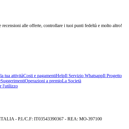
 recensioni alle offerte, controllare i tuoi punti fedeltà e molto altro!
a tua attività
Costi e pagamenti
Help
Il Servizio Whatsapp
Il Progetto
e
Suggerimenti
Operazioni a premio
La Società
 l'utilizzo
I) ITALIA - P.I./C.F: IT03543390367 - REA: MO-397100