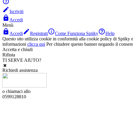


Iscriviti

Accedi
Menù




Accedi
Registrati
Come Funziona Spiiky
Help
Questo sito utilizza cookie in conformità alla cookie policy di Spiiky e 
informazioni
clicca qui
Per chiudere questo banner negando il consen
Accetta e chiudi
Rifiuta
TI SERVE AIUTO?
Richiedi assistenza
o chiamaci allo
0599128810