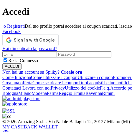
Accedi
o Registrati
Dal tuo profilo potrai accedere ai coupon scaricati, lasciare
Facebook
Hai dimenticato la password?
Resta Connesso
Non hai un account su Spiiky?
Crealo ora
Come funziona
Come utilizzare i coupon
Utilizzare i coupon
Promuovi l
Crea una offerta
Come scaricare i coupon
I tuoi acquisti
Le tue notifich
Contattaci
Lavora con noi
Privacy
Utilizzo dei cookie
F.a.q.
Accordo per
Bologna
Milano
Modena
Parma
Reggio Emilia
Ravenna
Rimini
© 2026 Amazing S.r.l. - Via Natale Battaglia 12, 20127 Milano (M
MY CASHBACK WALLET