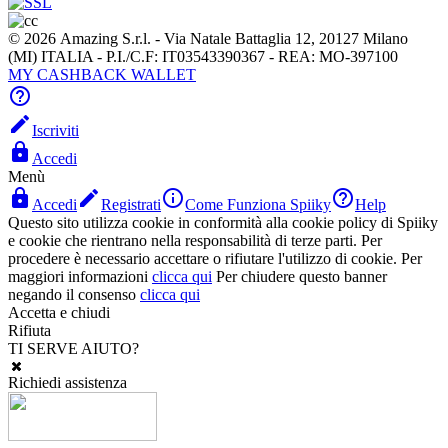
© 2026 Amazing S.r.l. - Via Natale Battaglia 12, 20127 Milano
(MI) ITALIA - P.I./C.F: IT03543390367 - REA: MO-397100
MY CASHBACK WALLET


Iscriviti

Accedi
Menù




Accedi
Registrati
Come Funziona Spiiky
Help
Questo sito utilizza cookie in conformità alla cookie policy di Spiiky
e cookie che rientrano nella responsabilità di terze parti. Per
procedere è necessario accettare o rifiutare l'utilizzo di cookie. Per
maggiori informazioni
clicca qui
Per chiudere questo banner
negando il consenso
clicca qui
Accetta e chiudi
Rifiuta
TI SERVE AIUTO?
Richiedi assistenza