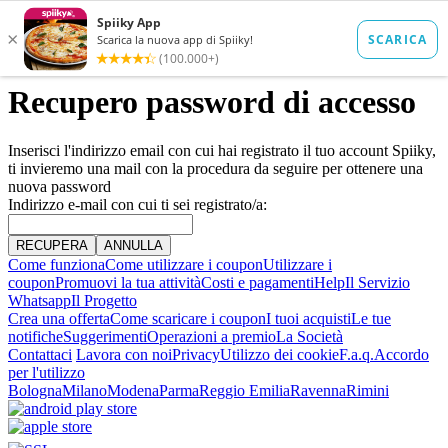
Recupero password di accesso
Inserisci l'indirizzo email con cui hai registrato il tuo account Spiiky,
ti invieremo una mail con la procedura da seguire per ottenere una
nuova password
Indirizzo e-mail con cui ti sei registrato/a:
Come funziona
Come utilizzare i coupon
Utilizzare i
coupon
Promuovi la tua attività
Costi e pagamenti
Help
Il Servizio
Whatsapp
Il Progetto
Crea una offerta
Come scaricare i coupon
I tuoi acquisti
Le tue
notifiche
Suggerimenti
Operazioni a premio
La Società
Contattaci
Lavora con noi
Privacy
Utilizzo dei cookie
F.a.q.
Accordo
per l'utilizzo
Bologna
Milano
Modena
Parma
Reggio Emilia
Ravenna
Rimini