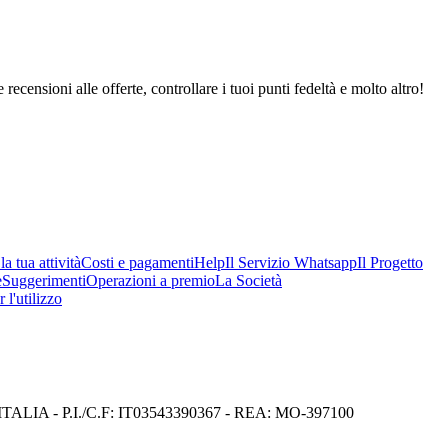
 recensioni alle offerte, controllare i tuoi punti fedeltà e molto altro!
a tua attività
Costi e pagamenti
Help
Il Servizio Whatsapp
Il Progetto
e
Suggerimenti
Operazioni a premio
La Società
 l'utilizzo
I) ITALIA - P.I./C.F: IT03543390367 - REA: MO-397100