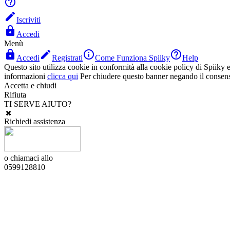


Iscriviti

Accedi
Menù




Accedi
Registrati
Come Funziona Spiiky
Help
Questo sito utilizza cookie in conformità alla cookie policy di Spiiky e 
informazioni
clicca qui
Per chiudere questo banner negando il consen
Accetta e chiudi
Rifiuta
TI SERVE AIUTO?
Richiedi assistenza
o chiamaci allo
0599128810