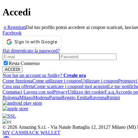
Accedi
o Registrati
Dal tuo profilo potrai accedere ai coupon scaricati, lasciare
Facebook
Hai dimenticato la password?
Resta Connesso
Non hai un account su Spiiky?
Crealo ora
Come funziona
Come utilizzare i coupon
Utilizzare i coupon
Promuovi l
Crea una offerta
Come scaricare i coupon
I tuoi acquisti
Le tue notifich
Contattaci
Lavora con noi
Privacy
Utilizzo dei cookie
F.a.q.
Accordo per
Bologna
Milano
Modena
Parma
Reggio Emilia
Ravenna
Rimini
© 2026 Amazing S.r.l. - Via Natale Battaglia 12, 20127 Milano (M
MY CASHBACK WALLET