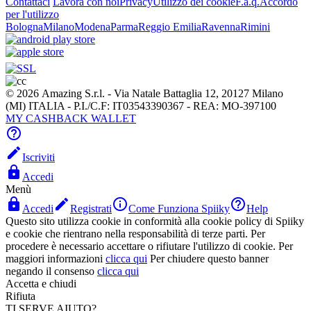
Contattaci
Lavora con noi
Privacy
Utilizzo dei cookie
F.a.q.
Accordo
per l'utilizzo
Bologna
Milano
Modena
Parma
Reggio Emilia
Ravenna
Rimini
© 2026 Amazing S.r.l. - Via Natale Battaglia 12, 20127 Milano
(MI) ITALIA - P.I./C.F: IT03543390367 - REA: MO-397100
MY CASHBACK WALLET


Iscriviti

Accedi
Menù




Accedi
Registrati
Come Funziona Spiiky
Help
Questo sito utilizza cookie in conformità alla cookie policy di Spiiky
e cookie che rientrano nella responsabilità di terze parti. Per
procedere è necessario accettare o rifiutare l'utilizzo di cookie. Per
maggiori informazioni
clicca qui
Per chiudere questo banner
negando il consenso
clicca qui
Accetta e chiudi
Rifiuta
TI SERVE AIUTO?