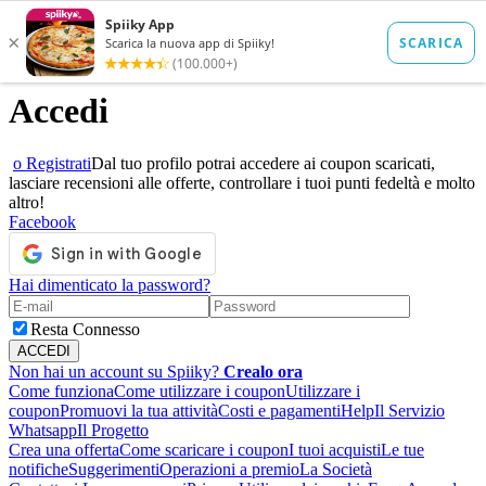
Accedi
o Registrati
Dal tuo profilo potrai accedere ai coupon scaricati,
lasciare recensioni alle offerte, controllare i tuoi punti fedeltà e molto
altro!
Facebook
Hai dimenticato la password?
Resta Connesso
Non hai un account su Spiiky?
Crealo ora
Come funziona
Come utilizzare i coupon
Utilizzare i
coupon
Promuovi la tua attività
Costi e pagamenti
Help
Il Servizio
Whatsapp
Il Progetto
Crea una offerta
Come scaricare i coupon
I tuoi acquisti
Le tue
notifiche
Suggerimenti
Operazioni a premio
La Società