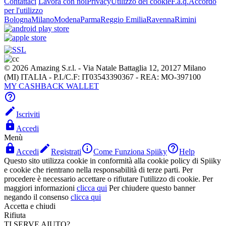
Contattaci
Lavora con noi
Privacy
Utilizzo dei cookie
F.a.q.
Accordo
per l'utilizzo
Bologna
Milano
Modena
Parma
Reggio Emilia
Ravenna
Rimini
© 2026 Amazing S.r.l. - Via Natale Battaglia 12, 20127 Milano
(MI) ITALIA - P.I./C.F: IT03543390367 - REA: MO-397100
MY CASHBACK WALLET


Iscriviti

Accedi
Menù




Accedi
Registrati
Come Funziona Spiiky
Help
Questo sito utilizza cookie in conformità alla cookie policy di Spiiky
e cookie che rientrano nella responsabilità di terze parti. Per
procedere è necessario accettare o rifiutare l'utilizzo di cookie. Per
maggiori informazioni
clicca qui
Per chiudere questo banner
negando il consenso
clicca qui
Accetta e chiudi
Rifiuta
TI SERVE AIUTO?