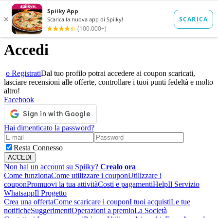
Accedi
o Registrati
Dal tuo profilo potrai accedere ai coupon scaricati,
lasciare recensioni alle offerte, controllare i tuoi punti fedeltà e molto
altro!
Facebook
Hai dimenticato la password?
Resta Connesso
Non hai un account su Spiiky?
Crealo ora
Come funziona
Come utilizzare i coupon
Utilizzare i
coupon
Promuovi la tua attività
Costi e pagamenti
Help
Il Servizio
Whatsapp
Il Progetto
Crea una offerta
Come scaricare i coupon
I tuoi acquisti
Le tue
notifiche
Suggerimenti
Operazioni a premio
La Società