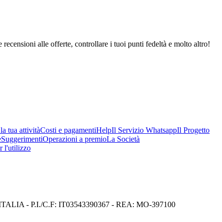
 recensioni alle offerte, controllare i tuoi punti fedeltà e molto altro!
a tua attività
Costi e pagamenti
Help
Il Servizio Whatsapp
Il Progetto
e
Suggerimenti
Operazioni a premio
La Società
 l'utilizzo
I) ITALIA - P.I./C.F: IT03543390367 - REA: MO-397100