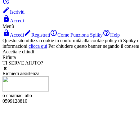


Iscriviti

Accedi
Menù




Accedi
Registrati
Come Funziona Spiiky
Help
Questo sito utilizza cookie in conformità alla cookie policy di Spiiky e 
informazioni
clicca qui
Per chiudere questo banner negando il consen
Accetta e chiudi
Rifiuta
TI SERVE AIUTO?
Richiedi assistenza
o chiamaci allo
0599128810