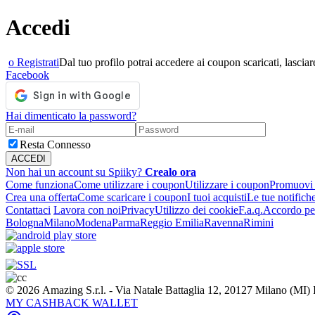
Accedi
o Registrati
Dal tuo profilo potrai accedere ai coupon scaricati, lasciare
Facebook
Hai dimenticato la password?
Resta Connesso
Non hai un account su Spiiky?
Crealo ora
Come funziona
Come utilizzare i coupon
Utilizzare i coupon
Promuovi l
Crea una offerta
Come scaricare i coupon
I tuoi acquisti
Le tue notifich
Contattaci
Lavora con noi
Privacy
Utilizzo dei cookie
F.a.q.
Accordo per
Bologna
Milano
Modena
Parma
Reggio Emilia
Ravenna
Rimini
© 2026 Amazing S.r.l. - Via Natale Battaglia 12, 20127 Milano (M
MY CASHBACK WALLET