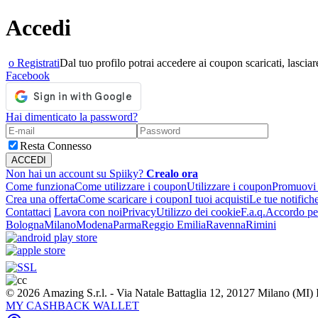
Accedi
o Registrati
Dal tuo profilo potrai accedere ai coupon scaricati, lasciare
Facebook
Hai dimenticato la password?
Resta Connesso
Non hai un account su Spiiky?
Crealo ora
Come funziona
Come utilizzare i coupon
Utilizzare i coupon
Promuovi l
Crea una offerta
Come scaricare i coupon
I tuoi acquisti
Le tue notifich
Contattaci
Lavora con noi
Privacy
Utilizzo dei cookie
F.a.q.
Accordo per
Bologna
Milano
Modena
Parma
Reggio Emilia
Ravenna
Rimini
© 2026 Amazing S.r.l. - Via Natale Battaglia 12, 20127 Milano (M
MY CASHBACK WALLET