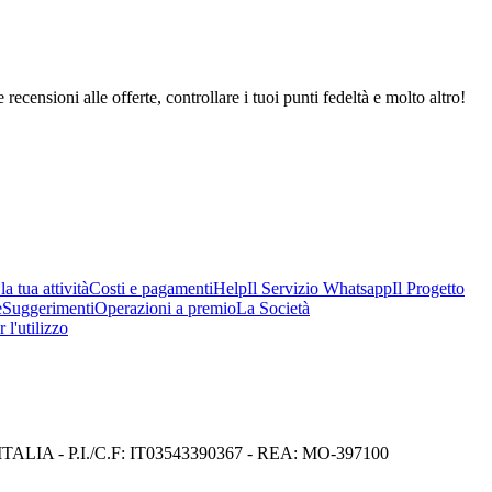
 recensioni alle offerte, controllare i tuoi punti fedeltà e molto altro!
a tua attività
Costi e pagamenti
Help
Il Servizio Whatsapp
Il Progetto
e
Suggerimenti
Operazioni a premio
La Società
 l'utilizzo
I) ITALIA - P.I./C.F: IT03543390367 - REA: MO-397100