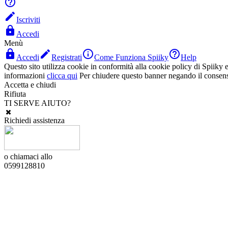


Iscriviti

Accedi
Menù




Accedi
Registrati
Come Funziona Spiiky
Help
Questo sito utilizza cookie in conformità alla cookie policy di Spiiky e 
informazioni
clicca qui
Per chiudere questo banner negando il consen
Accetta e chiudi
Rifiuta
TI SERVE AIUTO?
Richiedi assistenza
o chiamaci allo
0599128810