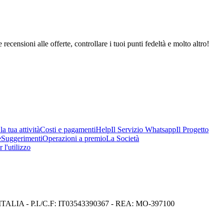
 recensioni alle offerte, controllare i tuoi punti fedeltà e molto altro!
a tua attività
Costi e pagamenti
Help
Il Servizio Whatsapp
Il Progetto
e
Suggerimenti
Operazioni a premio
La Società
 l'utilizzo
I) ITALIA - P.I./C.F: IT03543390367 - REA: MO-397100