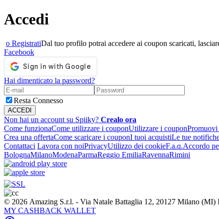
Accedi
o Registrati
Dal tuo profilo potrai accedere ai coupon scaricati, lasciare
Facebook
Hai dimenticato la password?
Resta Connesso
Non hai un account su Spiiky?
Crealo ora
Come funziona
Come utilizzare i coupon
Utilizzare i coupon
Promuovi l
Crea una offerta
Come scaricare i coupon
I tuoi acquisti
Le tue notifich
Contattaci
Lavora con noi
Privacy
Utilizzo dei cookie
F.a.q.
Accordo per
Bologna
Milano
Modena
Parma
Reggio Emilia
Ravenna
Rimini
© 2026 Amazing S.r.l. - Via Natale Battaglia 12, 20127 Milano (M
MY CASHBACK WALLET