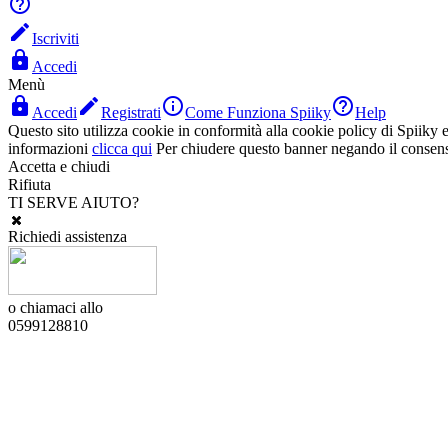


Iscriviti

Accedi
Menù




Accedi
Registrati
Come Funziona Spiiky
Help
Questo sito utilizza cookie in conformità alla cookie policy di Spiiky e 
informazioni
clicca qui
Per chiudere questo banner negando il consen
Accetta e chiudi
Rifiuta
TI SERVE AIUTO?
Richiedi assistenza
o chiamaci allo
0599128810