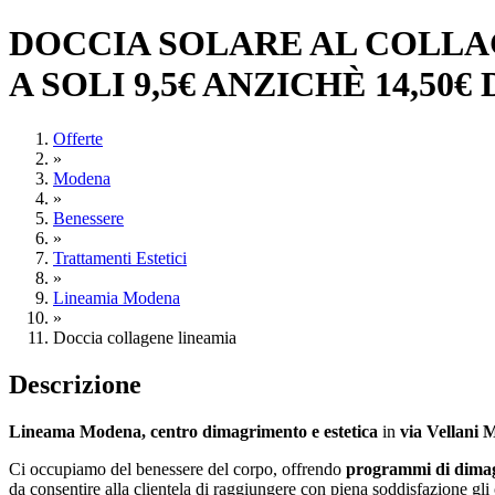
DOCCIA SOLARE AL COLLAG
A SOLI 9,5€ ANZICHÈ 14,50
Offerte
»
Modena
»
Benessere
»
Trattamenti Estetici
»
Lineamia Modena
»
Doccia collagene lineamia
Descrizione
Lineama Modena, centro dimagrimento e estetica
in
via Vellani 
Ci occupiamo del benessere del corpo, offrendo
programmi di dima
da consentire alla clientela di raggiungere con piena soddisfazione gli o