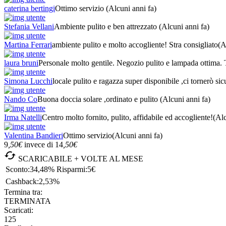
caterina bertingi
Ottimo servizio
(Alcuni anni fa)
Stefania Vellani
Ambiente pulito e ben attrezzato
(Alcuni anni fa)
Martina Ferrari
ambiente pulito e molto accogliente! Stra consigliato
(A
laura bruni
Personale molto gentile. Negozio pulito e lampada ottima.
Simona Lucchi
locale pulito e ragazza super disponibile ,ci tornerò s
Nando Co
Buona doccia solare ,ordinato e pulito
(Alcuni anni fa)
Irma Natelli
Centro molto fornito, pulito, affidabile ed accogliente!
(Alc
Valentina Bandieri
Ottimo servizio
(Alcuni anni fa)
9
,50
€
invece di
14
,50
€

SCARICABILE + VOLTE AL MESE
Sconto:
34,48%
Risparmi:
5€
Cashback:
2,53%
Termina tra:
TERMINATA
Scaricati:
125