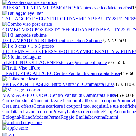
PRESSOTERAPIA METAMORFOSI
Centro estetico Metamorfosi
1
TATUAGGIO EYELINER
HOLIDAYMED BEAUTY & FITNES
COMBO VISO POST-ESTATE
HOLIDAYMED BEAUTY & FIT
1/3 LAMPADE SUBLIME
Centro estetico Sublime
7
,50
€
9
,50
€
1 O 3 EMS + 1 O 3 PRESSO
HOLIDAYMED BEAUTY & FITNE
5 LETTINI COLLAGENE
Estetica Questione di pelle
50
€
65
€
TRATT. VISO ALL'ORO
Centro Vanita’ di Cammarata Elisa
44
€
60
EPILAZIONE LASER
Centro Vanita’ di Cammarata Elisa
85
€
110
€
MASSAGGIO CORPO
Centro Vanita’ di Cammarata Elisa
45
€
60
€
Come funziona
Come utilizzare i coupon
Utilizzare i coupon
Promuovi l
Crea una offerta
Come scaricare i coupon
I tuoi acquisti
Le tue notifich
Contattaci
Lavora con noi
Privacy
Utilizzo dei cookie
F.a.q.
Accordo per
Bologna
Milano
Modena
Parma
Reggio Emilia
Ravenna
Rimini