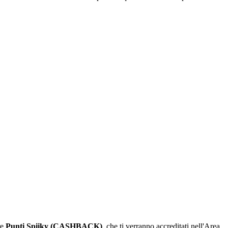
re
Punti Spiiky (CASHBACK)
, che ti verranno accreditati nell'Area