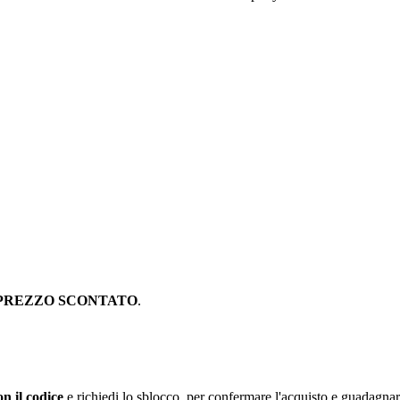
PREZZO SCONTATO
.
n il codice
e richiedi lo sblocco, per confermare l'acquisto e guadagna