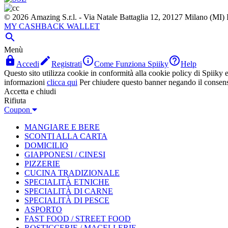
© 2026 Amazing S.r.l. - Via Natale Battaglia 12, 20127 Milano (M
MY CASHBACK WALLET

Menù




Accedi
Registrati
Come Funziona Spiiky
Help
Questo sito utilizza cookie in conformità alla cookie policy di Spiiky e 
informazioni
clicca qui
Per chiudere questo banner negando il consen
Accetta e chiudi
Rifiuta
Coupon
MANGIARE E BERE
SCONTI ALLA CARTA
DOMICILIO
GIAPPONESI / CINESI
PIZZERIE
CUCINA TRADIZIONALE
SPECIALITÀ ETNICHE
SPECIALITÀ DI CARNE
SPECIALITÀ DI PESCE
ASPORTO
FAST FOOD / STREET FOOD
ROSTICCERIE / MACELLERIE