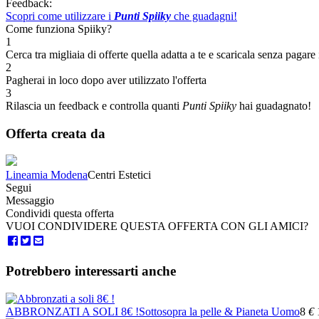
Feedback:
Scopri come utilizzare i
Punti Spiiky
che guadagni!
Come funziona Spiiky?
1
Cerca tra migliaia di offerte quella adatta a te e scaricala senza pagare 
2
Pagherai in loco dopo aver utilizzato l'offerta
3
Rilascia un feedback e controlla quanti
Punti Spiiky
hai guadagnato!
Offerta creata da
Lineamia Modena
Centri Estetici
Segui
Messaggio
Condividi questa offerta
VUOI CONDIVIDERE QUESTA OFFERTA CON GLI AMICI?
Potrebbero interessarti anche
ABBRONZATI A SOLI 8€ !
Sottosopra la pelle & Pianeta Uomo
8
€