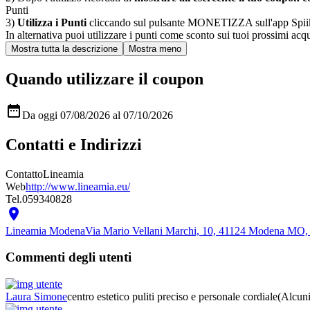
Punti
3)
Utilizza i Punti
cliccando sul pulsante MONETIZZA sull'app Spiiky, sc
In alternativa puoi utilizzare i punti come sconto sui tuoi prossimi acqui
Quando utilizzare il coupon

Da oggi 07/08/2026 al 07/10/2026
Contatti e Indirizzi
Contatto
Lineamia
Web
http://www.lineamia.eu/
Tel.
059340828

Lineamia Modena
Via Mario Vellani Marchi, 10, 41124 Modena MO,
Commenti degli utenti
Laura Simone
centro estetico puliti preciso e personale cordiale
(Alcuni