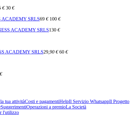
5
€
30
€
S ACADEMY SRLS
69
€
100
€
NESS ACADEMY SRLS
130
€
SS ACADEMY SRLS
29
,90
€
60
€
€
a tua attività
Costi e pagamenti
Help
Il Servizio Whatsapp
Il Progetto
e
Suggerimenti
Operazioni a premio
La Società
 l'utilizzo