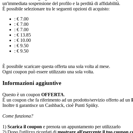
un'immediata sospensione del profilo e la perdità di affidabilità.
È possibile selezionare tra le seguenti opzioni di acquisto:
: € 7.00
: € 7.00
: € 7.00
: € 13.85
: € 10.00
: € 9.50
: € 9.50
È possibile scaricare questa offerta una sola volta al mese.
Ogni coupon può essere utilizzato una sola volta.
Informazioni aggiuntive
Questo è un coupon
OFFERTA
.
È un coupon che fa riferimento ad un prodotto/servizio offerto ad un
Inoltre ti garantisce un Cashback, cioè Punti Spiiky.
Come funziona?
1)
Scarica il coupon
e prenota un appuntamento per utilizzarlo
2) Dopo l'utilizzo ricordati di
mostrare all'esercente il tuo coupon co