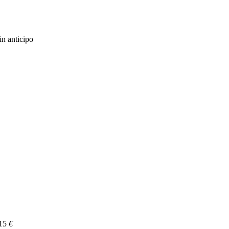
in anticipo
15
€