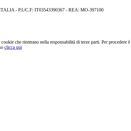
I) ITALIA - P.I./C.F: IT03543390367 - REA: MO-397100
cookie che rientrano nella responsabilità di terze parti. Per procedere è 
so
clicca qui