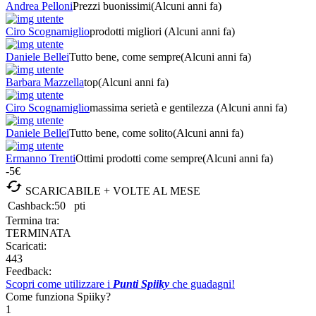
Andrea Pelloni
Prezzi buonissimi
(Alcuni anni fa)
Ciro Scognamiglio
prodotti migliori
(Alcuni anni fa)
Daniele Bellei
Tutto bene, come sempre
(Alcuni anni fa)
Barbara Mazzella
top
(Alcuni anni fa)
Ciro Scognamiglio
massima serietà e gentilezza
(Alcuni anni fa)
Daniele Bellei
Tutto bene, come solito
(Alcuni anni fa)
Ermanno Trenti
Ottimi prodotti come sempre
(Alcuni anni fa)
-5€

SCARICABILE + VOLTE AL MESE
Cashback:
50
pti
Termina tra:
TERMINATA
Scaricati:
443
Feedback:
Scopri come utilizzare i
Punti Spiiky
che guadagni!
Come funziona Spiiky?
1