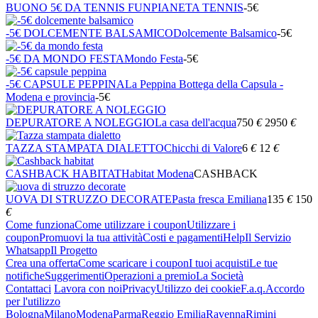
BUONO 5€ DA TENNIS FUN
PIANETA TENNIS
-5€
-5€ DOLCEMENTE BALSAMICO
Dolcemente Balsamico
-5€
-5€ DA MONDO FESTA
Mondo Festa
-5€
-5€ CAPSULE PEPPINA
La Peppina Bottega della Capsula -
Modena e provincia
-5€
DEPURATORE A NOLEGGIO
La casa dell'acqua
750
€
2950
€
TAZZA STAMPATA DIALETTO
Chicchi di Valore
6
€
12
€
CASHBACK HABITAT
Habitat Modena
CASHBACK
UOVA DI STRUZZO DECORATE
Pasta fresca Emiliana
135
€
150
€
Come funziona
Come utilizzare i coupon
Utilizzare i
coupon
Promuovi la tua attività
Costi e pagamenti
Help
Il Servizio
Whatsapp
Il Progetto
Crea una offerta
Come scaricare i coupon
I tuoi acquisti
Le tue
notifiche
Suggerimenti
Operazioni a premio
La Società
Contattaci
Lavora con noi
Privacy
Utilizzo dei cookie
F.a.q.
Accordo
per l'utilizzo
Bologna
Milano
Modena
Parma
Reggio Emilia
Ravenna
Rimini