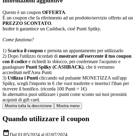
Informazioni aggiuntive
Questo è un coupon
OFFERTA
.
È un coupon che fa riferimento ad un prodotto/servizio offerto ad un
PREZZO SCONTATO
.
Inoltre ti garantisce un Cashback, cioè Punti Spiiky.
Come funziona?
1)
Scarica il coupon
e prenota un appuntamento per utilizzarlo
2) Dopo l'utilizzo ricordati di
mostrare all'esercente il tuo coupon
con il codice
e richiedi lo sblocco, per confermare l'acquisto e
guadagnare
Punti Spiiky (CASHBACK)
, che ti verranno
accreditati nell'Area Punti
3)
Utilizza i Punti
cliccando sul pulsante MONETIZZA sull'app
Spiiky, scegli l'importo in € che vuoi trasferire e inserisci l'iban per
ricevere il bonifico. (ricorda 100 Punti = 1€)
In alternativa puoi utilizzare i punti come sconto sui tuoi prossimi
acquisti di gift card.
Quando utilizzare il coupon

Dal 01/05/2024 al 02/07/2024