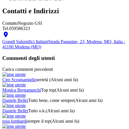
Contatti e Indirizzi
Contatto
Negozio GSI
Tel.
059586323

Grandi Salumifici Italiani
Strada Paganine, 23, Modena, MO, Italia -
41100 Modena (MO)
Commenti degli utenti
Carica commenti precedenti
Ciro Scognamiglio
serietà
(Alcuni anni fa)
Monica Bergamaschi
Top top
(Alcuni anni fa)
Daniele Bellei
Tutto bene, come sempre
(Alcuni anni fa)
Daniele Bellei
Tutto o.k.
(Alcuni anni fa)
rosa lombardi
sempre il top
(Alcuni anni fa)