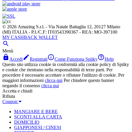
© 2026 Amazing S.r.l. - Via Natale Battaglia 12, 20127 Milano
(MI) ITALIA - P.I./C.F: IT03543390367 - REA: MO-397100
MY CASHBACK WALLET

Menù




Accedi
Registrati
Come Funziona Spiiky
Help
Questo sito utilizza cookie in conformità alla cookie policy di Spiiky
e cookie che rientrano nella responsabilità di terze parti. Per
procedere è necessario accettare o rifiutare l'utilizzo di cookie. Per
maggiori informazioni
clicca qui
Per chiudere questo banner
negando il consenso
clicca qui
Accetta e chiudi
Rifiuta
Coupon
MANGIARE E BERE
SCONTI ALLA CARTA
DOMICILIO
GIAPPONESI / CINESI