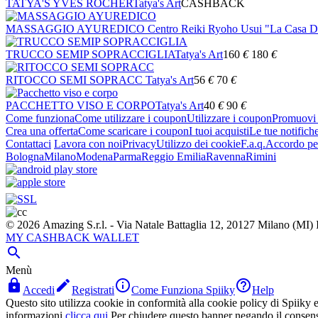
TATYA'S YVES ROCHER
Tatya's Art
CASHBACK
MASSAGGIO AYUREDICO
Centro Reiki Ryoho Usui "La Casa D
TRUCCO SEMIP SOPRACCIGLIA
Tatya's Art
160
€
180
€
RITOCCO SEMI SOPRACC
Tatya's Art
56
€
70
€
PACCHETTO VISO E CORPO
Tatya's Art
40
€
90
€
Come funziona
Come utilizzare i coupon
Utilizzare i coupon
Promuovi l
Crea una offerta
Come scaricare i coupon
I tuoi acquisti
Le tue notifich
Contattaci
Lavora con noi
Privacy
Utilizzo dei cookie
F.a.q.
Accordo per
Bologna
Milano
Modena
Parma
Reggio Emilia
Ravenna
Rimini
© 2026 Amazing S.r.l. - Via Natale Battaglia 12, 20127 Milano (M
MY CASHBACK WALLET

Menù




Accedi
Registrati
Come Funziona Spiiky
Help
Questo sito utilizza cookie in conformità alla cookie policy di Spiiky e 
informazioni
clicca qui
Per chiudere questo banner negando il consen