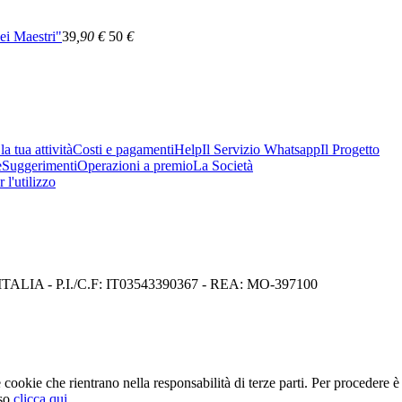
ei Maestri"
39
,90
€
50
€
a tua attività
Costi e pagamenti
Help
Il Servizio Whatsapp
Il Progetto
e
Suggerimenti
Operazioni a premio
La Società
 l'utilizzo
I) ITALIA - P.I./C.F: IT03543390367 - REA: MO-397100
cookie che rientrano nella responsabilità di terze parti. Per procedere è 
so
clicca qui