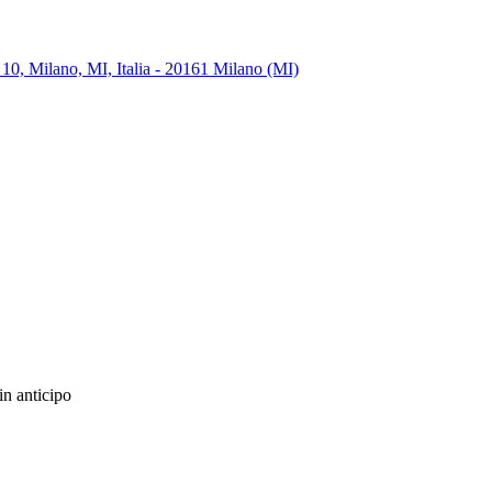
10, Milano, MI, Italia - 20161 Milano (MI)
in anticipo