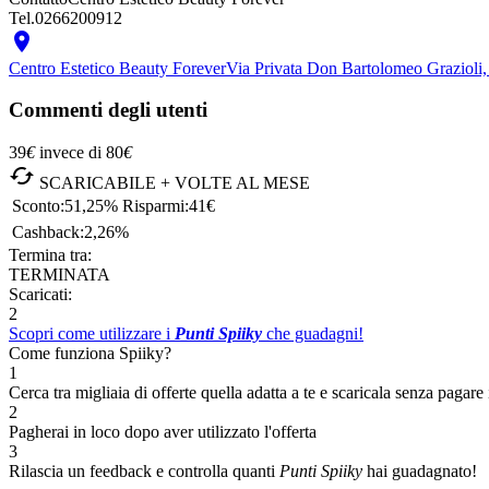
Tel.
0266200912

Centro Estetico Beauty Forever
Via Privata Don Bartolomeo Grazioli, 
Commenti degli utenti
39
€
invece di
80
€

SCARICABILE + VOLTE AL MESE
Sconto:
51,25%
Risparmi:
41€
Cashback:
2,26%
Termina tra:
TERMINATA
Scaricati:
2
Scopri come utilizzare i
Punti Spiiky
che guadagni!
Come funziona Spiiky?
1
Cerca tra migliaia di offerte quella adatta a te e scaricala senza pagare 
2
Pagherai in loco dopo aver utilizzato l'offerta
3
Rilascia un feedback e controlla quanti
Punti Spiiky
hai guadagnato!