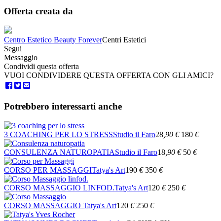
Offerta creata da
Centro Estetico Beauty Forever
Centri Estetici
Segui
Messaggio
Condividi questa offerta
VUOI CONDIVIDERE QUESTA OFFERTA CON GLI AMICI?
Potrebbero interessarti anche
3 COACHING PER LO STRESS
Studio il Faro
28
,90
€
180
€
CONSULENZA NATUROPATIA
Studio il Faro
18
,90
€
50
€
CORSO PER MASSAGGI
Tatya's Art
190
€
350
€
CORSO MASSAGGIO LINFOD.
Tatya's Art
120
€
250
€
CORSO MASSAGGIO
Tatya's Art
120
€
250
€