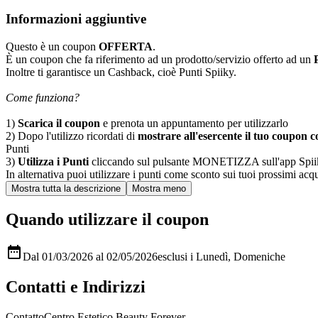
Informazioni aggiuntive
Questo è un coupon
OFFERTA
.
È un coupon che fa riferimento ad un prodotto/servizio offerto ad un
Inoltre ti garantisce un Cashback, cioè Punti Spiiky.
Come funziona?
1)
Scarica il coupon
e prenota un appuntamento per utilizzarlo
2) Dopo l'utilizzo ricordati di
mostrare all'esercente il tuo coupon co
Punti
3)
Utilizza i Punti
cliccando sul pulsante MONETIZZA sull'app Spiiky, sc
In alternativa puoi utilizzare i punti come sconto sui tuoi prossimi acqui
Quando utilizzare il coupon

Dal 01/03/2026 al 02/05/2026
esclusi i Lunedì, Domeniche
Contatti e Indirizzi
Contatto
Centro Estetico Beauty Forever