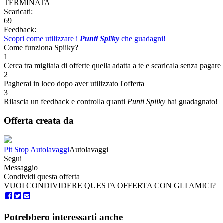
TERMINATA
Scaricati:
69
Feedback:
Scopri come utilizzare i
Punti Spiiky
che guadagni!
Come funziona Spiiky?
1
Cerca tra migliaia di offerte quella adatta a te e scaricala senza pagare 
2
Pagherai in loco dopo aver utilizzato l'offerta
3
Rilascia un feedback e controlla quanti
Punti Spiiky
hai guadagnato!
Offerta creata da
Pit Stop Autolavaggi
Autolavaggi
Segui
Messaggio
Condividi questa offerta
VUOI CONDIVIDERE QUESTA OFFERTA CON GLI AMICI?
Potrebbero interessarti anche