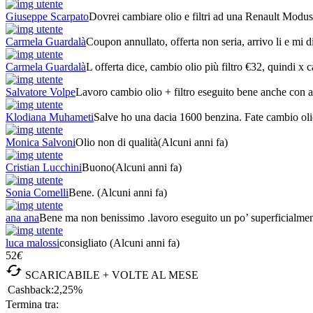
Giuseppe Scarpato
Dovrei cambiare olio e filtri ad una Renault Modus
Carmela Guardalà
Coupon annullato, offerta non seria, arrivo li e mi dic
Carmela Guardalà
L offerta dice, cambio olio più filtro €32, quindi x cam
Salvatore Volpe
Lavoro cambio olio + filtro eseguito bene anche con att
Klodiana Muhameti
Salve ho una dacia 1600 benzina. Fate cambio oli
Monica Salvoni
Olio non di qualità
(Alcuni anni fa)
Cristian Lucchini
Buono
(Alcuni anni fa)
Sonia Comelli
Bene.
(Alcuni anni fa)
ana ana
Bene ma non benissimo .lavoro eseguito un po’ superficialmen
luca malossi
consigliato
(Alcuni anni fa)
52
€

SCARICABILE + VOLTE AL MESE
Cashback:
2,25%
Termina tra: