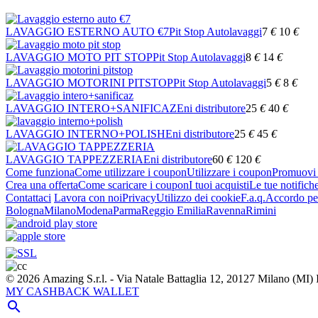
LAVAGGIO ESTERNO AUTO €7
Pit Stop Autolavaggi
7
€
10
€
LAVAGGIO MOTO PIT STOP
Pit Stop Autolavaggi
8
€
14
€
LAVAGGIO MOTORINI PITSTOP
Pit Stop Autolavaggi
5
€
8
€
LAVAGGIO INTERO+SANIFICAZ
Eni distributore
25
€
40
€
LAVAGGIO INTERNO+POLISH
Eni distributore
25
€
45
€
LAVAGGIO TAPPEZZERIA
Eni distributore
60
€
120
€
Come funziona
Come utilizzare i coupon
Utilizzare i coupon
Promuovi l
Crea una offerta
Come scaricare i coupon
I tuoi acquisti
Le tue notifich
Contattaci
Lavora con noi
Privacy
Utilizzo dei cookie
F.a.q.
Accordo per
Bologna
Milano
Modena
Parma
Reggio Emilia
Ravenna
Rimini
© 2026 Amazing S.r.l. - Via Natale Battaglia 12, 20127 Milano (M
MY CASHBACK WALLET
