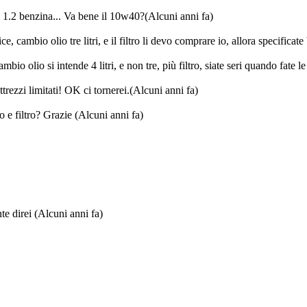
 1.2 benzina... Va bene il 10w40?
(Alcuni anni fa)
e, cambio olio tre litri, e il filtro li devo comprare io, allora specificat
bio olio si intende 4 litri, e non tre, più filtro, siate seri quando fate le
rezzi limitati! OK ci tornerei.
(Alcuni anni fa)
o e filtro? Grazie
(Alcuni anni fa)
te direi
(Alcuni anni fa)