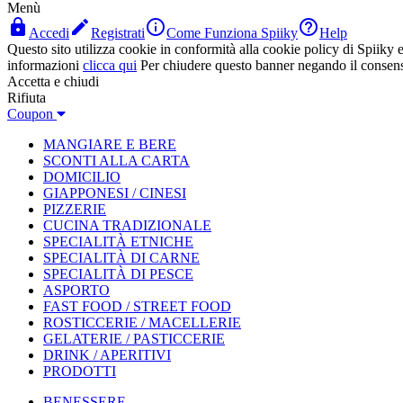
Menù




Accedi
Registrati
Come Funziona Spiiky
Help
Questo sito utilizza cookie in conformità alla cookie policy di Spiiky e 
informazioni
clicca qui
Per chiudere questo banner negando il consen
Accetta e chiudi
Rifiuta
Coupon
MANGIARE E BERE
SCONTI ALLA CARTA
DOMICILIO
GIAPPONESI / CINESI
PIZZERIE
CUCINA TRADIZIONALE
SPECIALITÀ ETNICHE
SPECIALITÀ DI CARNE
SPECIALITÀ DI PESCE
ASPORTO
FAST FOOD / STREET FOOD
ROSTICCERIE / MACELLERIE
GELATERIE / PASTICCERIE
DRINK / APERITIVI
PRODOTTI
BENESSERE