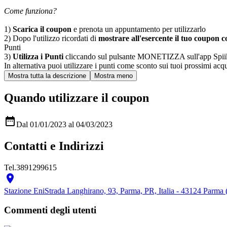
Come funziona?
1)
Scarica il coupon
e prenota un appuntamento per utilizzarlo
2) Dopo l'utilizzo ricordati di
mostrare all'esercente il tuo coupon co
Punti
3)
Utilizza i Punti
cliccando sul pulsante MONETIZZA sull'app Spiiky, sc
In alternativa puoi utilizzare i punti come sconto sui tuoi prossimi acqui
Quando utilizzare il coupon

Dal 01/01/2023 al 04/03/2023
Contatti e Indirizzi
Tel.
3891299615

Stazione Eni
Strada Langhirano, 93, Parma, PR, Italia - 43124 Parma
Commenti degli utenti