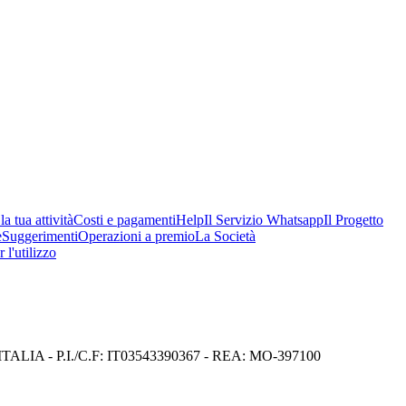
a tua attività
Costi e pagamenti
Help
Il Servizio Whatsapp
Il Progetto
e
Suggerimenti
Operazioni a premio
La Società
 l'utilizzo
I) ITALIA - P.I./C.F: IT03543390367 - REA: MO-397100