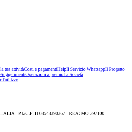
a tua attività
Costi e pagamenti
Help
Il Servizio Whatsapp
Il Progetto
e
Suggerimenti
Operazioni a premio
La Società
 l'utilizzo
I) ITALIA - P.I./C.F: IT03543390367 - REA: MO-397100