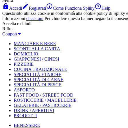
Menù




Accedi
Registrati
Come Funziona Spiiky
Help
Questo sito utilizza cookie in conformità alla cookie policy di Spiiky e 
informazioni
clicca qui
Per chiudere questo banner negando il consen
Accetta e chiudi
Rifiuta
Coupon
MANGIARE E BERE
SCONTI ALLA CARTA
DOMICILIO
GIAPPONESI / CINESI
PIZZERIE
CUCINA TRADIZIONALE
SPECIALITÀ ETNICHE
SPECIALITÀ DI CARNE
SPECIALITÀ DI PESCE
ASPORTO
FAST FOOD / STREET FOOD
ROSTICCERIE / MACELLERIE
GELATERIE / PASTICCERIE
DRINK / APERITIVI
PRODOTTI
BENESSERE