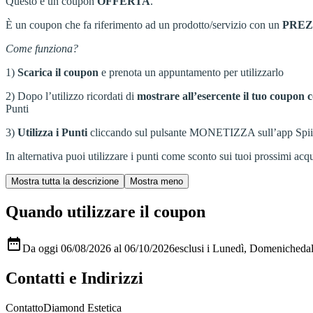
Questo è un coupon
OFFERTA
.
È un coupon che fa riferimento ad un prodotto/servizio con un
PRE
Come funziona?
1)
Scarica il coupon
e prenota un appuntamento per utilizzarlo
2) Dopo l’utilizzo ricordati di
mostrare all’esercente il tuo coupon c
Punti
3)
Utilizza i Punti
cliccando sul pulsante MONETIZZA sull’app Spiiky, s
In alternativa puoi utilizzare i punti come sconto sui tuoi prossimi acqui
Quando utilizzare il coupon

Da oggi 06/08/2026 al 06/10/2026
esclusi i Lunedì, Domeniche
da
Contatti e Indirizzi
Contatto
Diamond Estetica