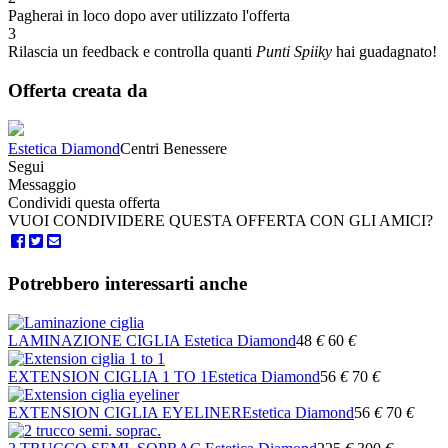
Pagherai in loco dopo aver utilizzato l'offerta
3
Rilascia un feedback e controlla quanti
Punti Spiiky
hai guadagnato!
Offerta creata da
Estetica Diamond
Centri Benessere
Segui
Messaggio
Condividi questa offerta
VUOI CONDIVIDERE QUESTA OFFERTA CON GLI AMICI?
Potrebbero interessarti anche
LAMINAZIONE CIGLIA
Estetica Diamond
48
€
60
€
EXTENSION CIGLIA 1 TO 1
Estetica Diamond
56
€
70
€
EXTENSION CIGLIA EYELINER
Estetica Diamond
56
€
70
€