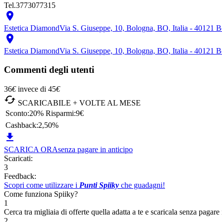
Tel.
3773077315

Estetica Diamond
Via S. Giuseppe, 10, Bologna, BO, Italia - 40121 

Estetica Diamond
Via S. Giuseppe, 10, Bologna, BO, Italia - 40121 
Commenti degli utenti
36
€
invece di
45
€

SCARICABILE + VOLTE AL MESE
Sconto:
20%
Risparmi:
9€
Cashback:
2,50%

SCARICA ORA
senza pagare in anticipo
Scaricati:
3
Feedback:
Scopri come utilizzare i
Punti Spiiky
che guadagni!
Come funziona Spiiky?
1
Cerca tra migliaia di offerte quella adatta a te e scaricala senza pagare 
2