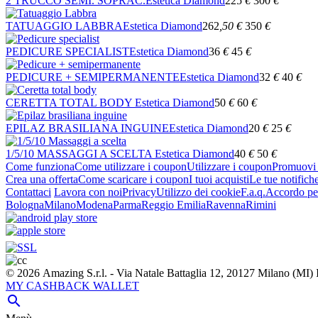
2 TRUCCO SEMI. SOPRAC.
Estetica Diamond
225
€
300
€
TATUAGGIO LABBRA
Estetica Diamond
262
,50
€
350
€
PEDICURE SPECIALIST
Estetica Diamond
36
€
45
€
PEDICURE + SEMIPERMANENTE
Estetica Diamond
32
€
40
€
CERETTA TOTAL BODY
Estetica Diamond
50
€
60
€
EPILAZ BRASILIANA INGUINE
Estetica Diamond
20
€
25
€
1/5/10 MASSAGGI A SCELTA
Estetica Diamond
40
€
50
€
Come funziona
Come utilizzare i coupon
Utilizzare i coupon
Promuovi l
Crea una offerta
Come scaricare i coupon
I tuoi acquisti
Le tue notifich
Contattaci
Lavora con noi
Privacy
Utilizzo dei cookie
F.a.q.
Accordo per
Bologna
Milano
Modena
Parma
Reggio Emilia
Ravenna
Rimini
© 2026 Amazing S.r.l. - Via Natale Battaglia 12, 20127 Milano (M
MY CASHBACK WALLET
