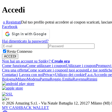
Accedi
o Registrati
Dal tuo profilo potrai accedere ai coupon scaricati, lasciare
Facebook
Hai dimenticato la password?
Resta Connesso
Non hai un account su Spiiky?
Crealo ora
Come funziona
Come utilizzare i coupon
Utilizzare i coupon
Promuovi l
Crea una offerta
Come scaricare i coupon
I tuoi acquisti
Le tue notifich
Contattaci
Lavora con noi
Privacy
Utilizzo dei cookie
F.a.q.
Accordo per
Bologna
Milano
Modena
Parma
Reggio Emilia
Ravenna
Rimini
© 2026 Amazing S.r.l. - Via Natale Battaglia 12, 20127 Milano (M
MY CASHBACK WALLET