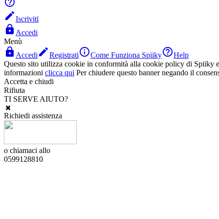


Iscriviti

Accedi
Menù




Accedi
Registrati
Come Funziona Spiiky
Help
Questo sito utilizza cookie in conformità alla cookie policy di Spiiky e 
informazioni
clicca qui
Per chiudere questo banner negando il consen
Accetta e chiudi
Rifiuta
TI SERVE AIUTO?
Richiedi assistenza
o chiamaci allo
0599128810