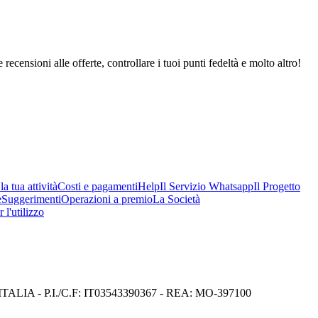
 recensioni alle offerte, controllare i tuoi punti fedeltà e molto altro!
a tua attività
Costi e pagamenti
Help
Il Servizio Whatsapp
Il Progetto
e
Suggerimenti
Operazioni a premio
La Società
 l'utilizzo
I) ITALIA - P.I./C.F: IT03543390367 - REA: MO-397100