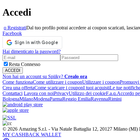
Accedi
o Registrati
Dal tuo profilo potrai accedere ai coupon scaricati, lasciare
Facebook
Hai dimenticato la password?
Resta Connesso
Non hai un account su Spiiky?
Crealo ora
Come funziona
Come utilizzare i coupon
Utilizzare i coupon
Promuovi l
Crea una offerta
Come scaricare i coupon
I tuoi acquisti
Le tue notifich
Contattaci
Lavora con noi
Privacy
Utilizzo dei cookie
F.a.q.
Accordo per
Bologna
Milano
Modena
Parma
Reggio Emilia
Ravenna
Rimini
© 2026 Amazing S.r.l. - Via Natale Battaglia 12, 20127 Milano (M
MY CASHBACK WALLET