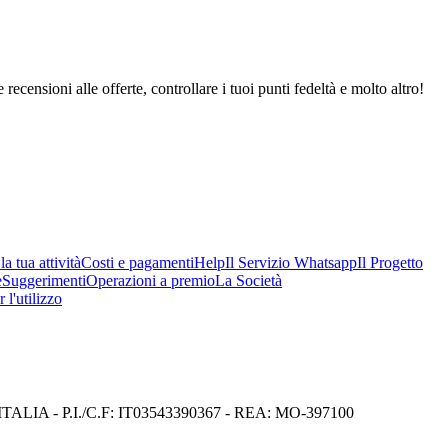
 recensioni alle offerte, controllare i tuoi punti fedeltà e molto altro!
a tua attività
Costi e pagamenti
Help
Il Servizio Whatsapp
Il Progetto
e
Suggerimenti
Operazioni a premio
La Società
 l'utilizzo
I) ITALIA - P.I./C.F: IT03543390367 - REA: MO-397100