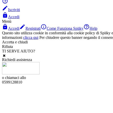


Iscriviti

Accedi
Menù




Accedi
Registrati
Come Funziona Spiiky
Help
Questo sito utilizza cookie in conformità alla cookie policy di Spiiky e 
informazioni
clicca qui
Per chiudere questo banner negando il consen
Accetta e chiudi
Rifiuta
TI SERVE AIUTO?
Richiedi assistenza
o chiamaci allo
0599128810