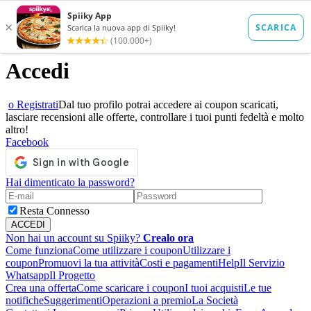
Accedi
o Registrati
Dal tuo profilo potrai accedere ai coupon scaricati,
lasciare recensioni alle offerte, controllare i tuoi punti fedeltà e molto
altro!
Facebook
Hai dimenticato la password?
Resta Connesso
Non hai un account su Spiiky?
Crealo ora
Come funziona
Come utilizzare i coupon
Utilizzare i
coupon
Promuovi la tua attività
Costi e pagamenti
Help
Il Servizio
Whatsapp
Il Progetto
Crea una offerta
Come scaricare i coupon
I tuoi acquisti
Le tue
notifiche
Suggerimenti
Operazioni a premio
La Società