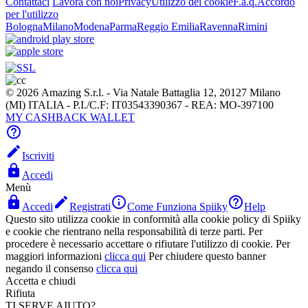
Contattaci
Lavora con noi
Privacy
Utilizzo dei cookie
F.a.q.
Accordo
per l'utilizzo
Bologna
Milano
Modena
Parma
Reggio Emilia
Ravenna
Rimini
© 2026 Amazing S.r.l. - Via Natale Battaglia 12, 20127 Milano
(MI) ITALIA - P.I./C.F: IT03543390367 - REA: MO-397100
MY CASHBACK WALLET


Iscriviti

Accedi
Menù




Accedi
Registrati
Come Funziona Spiiky
Help
Questo sito utilizza cookie in conformità alla cookie policy di Spiiky
e cookie che rientrano nella responsabilità di terze parti. Per
procedere è necessario accettare o rifiutare l'utilizzo di cookie. Per
maggiori informazioni
clicca qui
Per chiudere questo banner
negando il consenso
clicca qui
Accetta e chiudi
Rifiuta
TI SERVE AIUTO?