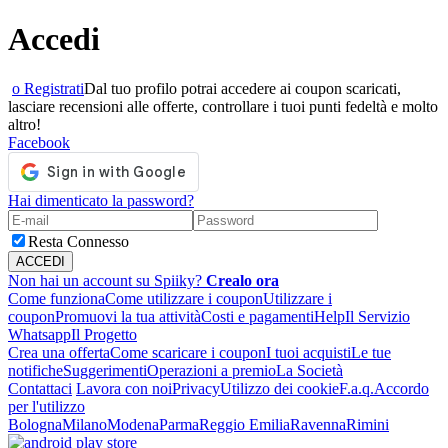
Accedi
o Registrati
Dal tuo profilo potrai accedere ai coupon scaricati,
lasciare recensioni alle offerte, controllare i tuoi punti fedeltà e molto
altro!
Facebook
Hai dimenticato la password?
Resta Connesso
Non hai un account su Spiiky?
Crealo ora
Come funziona
Come utilizzare i coupon
Utilizzare i
coupon
Promuovi la tua attività
Costi e pagamenti
Help
Il Servizio
Whatsapp
Il Progetto
Crea una offerta
Come scaricare i coupon
I tuoi acquisti
Le tue
notifiche
Suggerimenti
Operazioni a premio
La Società
Contattaci
Lavora con noi
Privacy
Utilizzo dei cookie
F.a.q.
Accordo
per l'utilizzo
Bologna
Milano
Modena
Parma
Reggio Emilia
Ravenna
Rimini