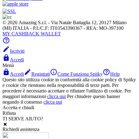
© 2026 Amazing S.r.l. - Via Natale Battaglia 12, 20127 Milano
(MI) ITALIA - P.I./C.F: IT03543390367 - REA: MO-397100
MY CASHBACK WALLET


Iscriviti

Accedi
Menù




Accedi
Registrati
Come Funziona Spiiky
Help
Questo sito utilizza cookie in conformità alla cookie policy di Spiiky
e cookie che rientrano nella responsabilità di terze parti. Per
procedere è necessario accettare o rifiutare l'utilizzo di cookie. Per
maggiori informazioni
clicca qui
Per chiudere questo banner
negando il consenso
clicca qui
Accetta e chiudi
Rifiuta
TI SERVE AIUTO?
Richiedi assistenza