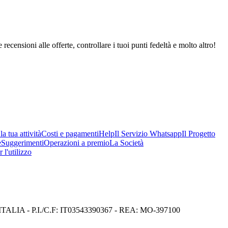
 recensioni alle offerte, controllare i tuoi punti fedeltà e molto altro!
a tua attività
Costi e pagamenti
Help
Il Servizio Whatsapp
Il Progetto
e
Suggerimenti
Operazioni a premio
La Società
 l'utilizzo
I) ITALIA - P.I./C.F: IT03543390367 - REA: MO-397100