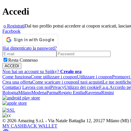
Accedi
o Registrati
Dal tuo profilo potrai accedere ai coupon scaricati, lasciare
Facebook
Hai dimenticato la password?
Resta Connesso
Non hai un account su Spiiky?
Crealo ora
Come funziona
Come utilizzare i coupon
Utilizzare i coupon
Promuovi l
Crea una offerta
Come scaricare i coupon
I tuoi acquisti
Le tue notifich
Contattaci
Lavora con noi
Privacy
Utilizzo dei cookie
F.a.q.
Accordo per
Bologna
Milano
Modena
Parma
Reggio Emilia
Ravenna
Rimini
© 2026 Amazing S.r.l. - Via Natale Battaglia 12, 20127 Milano (M
MY CASHBACK WALLET