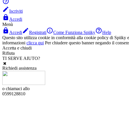


Iscriviti

Accedi
Menù




Accedi
Registrati
Come Funziona Spiiky
Help
Questo sito utilizza cookie in conformità alla cookie policy di Spiiky e 
informazioni
clicca qui
Per chiudere questo banner negando il consen
Accetta e chiudi
Rifiuta
TI SERVE AIUTO?
Richiedi assistenza
o chiamaci allo
0599128810