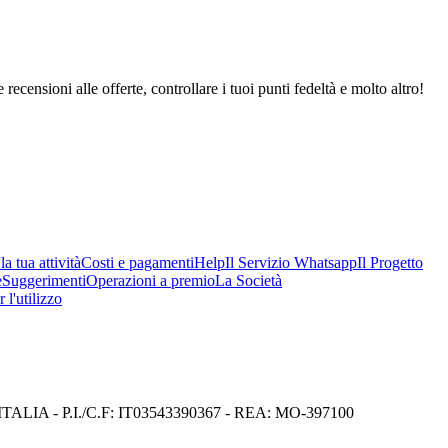
 recensioni alle offerte, controllare i tuoi punti fedeltà e molto altro!
a tua attività
Costi e pagamenti
Help
Il Servizio Whatsapp
Il Progetto
e
Suggerimenti
Operazioni a premio
La Società
 l'utilizzo
I) ITALIA - P.I./C.F: IT03543390367 - REA: MO-397100