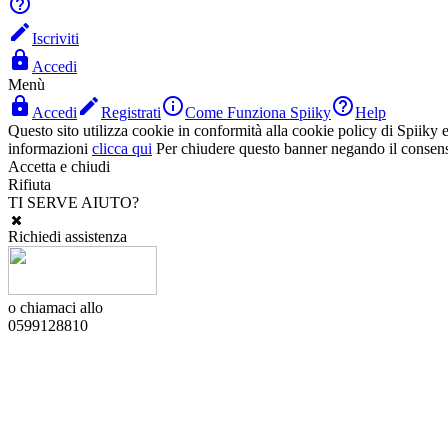


Iscriviti

Accedi
Menù




Accedi
Registrati
Come Funziona Spiiky
Help
Questo sito utilizza cookie in conformità alla cookie policy di Spiiky e 
informazioni
clicca qui
Per chiudere questo banner negando il consen
Accetta e chiudi
Rifiuta
TI SERVE AIUTO?
Richiedi assistenza
o chiamaci allo
0599128810