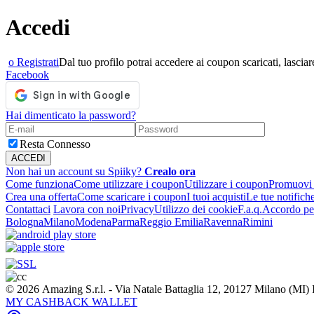
Accedi
o Registrati
Dal tuo profilo potrai accedere ai coupon scaricati, lasciare
Facebook
Hai dimenticato la password?
Resta Connesso
Non hai un account su Spiiky?
Crealo ora
Come funziona
Come utilizzare i coupon
Utilizzare i coupon
Promuovi l
Crea una offerta
Come scaricare i coupon
I tuoi acquisti
Le tue notifich
Contattaci
Lavora con noi
Privacy
Utilizzo dei cookie
F.a.q.
Accordo per
Bologna
Milano
Modena
Parma
Reggio Emilia
Ravenna
Rimini
© 2026 Amazing S.r.l. - Via Natale Battaglia 12, 20127 Milano (M
MY CASHBACK WALLET