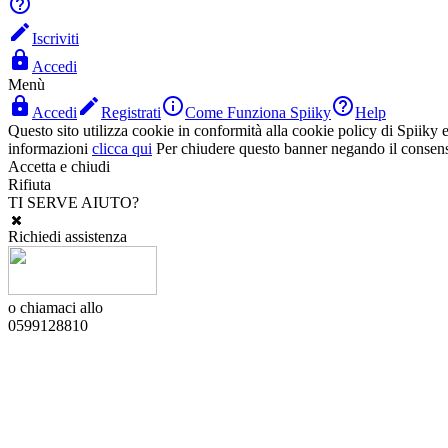


Iscriviti

Accedi
Menù




Accedi
Registrati
Come Funziona Spiiky
Help
Questo sito utilizza cookie in conformità alla cookie policy di Spiiky e 
informazioni
clicca qui
Per chiudere questo banner negando il consen
Accetta e chiudi
Rifiuta
TI SERVE AIUTO?
Richiedi assistenza
o chiamaci allo
0599128810