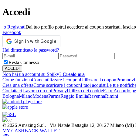
Accedi
o Registrati
Dal tuo profilo potrai accedere ai coupon scaricati, lasciare
Facebook
Hai dimenticato la password?
Resta Connesso
Non hai un account su Spiiky?
Crealo ora
Come funziona
Come utilizzare i coupon
Utilizzare i coupon
Promuovi l
Crea una offerta
Come scaricare i coupon
I tuoi acquisti
Le tue notifich
Contattaci
Lavora con noi
Privacy
Utilizzo dei cookie
F.a.q.
Accordo per
Bologna
Milano
Modena
Parma
Reggio Emilia
Ravenna
Rimini
© 2026 Amazing S.r.l. - Via Natale Battaglia 12, 20127 Milano (M
MY CASHBACK WALLET