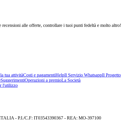
 recensioni alle offerte, controllare i tuoi punti fedeltà e molto altro!
a tua attività
Costi e pagamenti
Help
Il Servizio Whatsapp
Il Progetto
e
Suggerimenti
Operazioni a premio
La Società
 l'utilizzo
I) ITALIA - P.I./C.F: IT03543390367 - REA: MO-397100