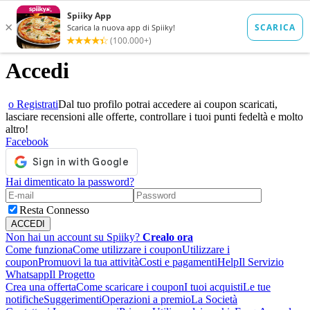
Accedi
o Registrati
Dal tuo profilo potrai accedere ai coupon scaricati,
lasciare recensioni alle offerte, controllare i tuoi punti fedeltà e molto
altro!
Facebook
Hai dimenticato la password?
Resta Connesso
Non hai un account su Spiiky?
Crealo ora
Come funziona
Come utilizzare i coupon
Utilizzare i
coupon
Promuovi la tua attività
Costi e pagamenti
Help
Il Servizio
Whatsapp
Il Progetto
Crea una offerta
Come scaricare i coupon
I tuoi acquisti
Le tue
notifiche
Suggerimenti
Operazioni a premio
La Società