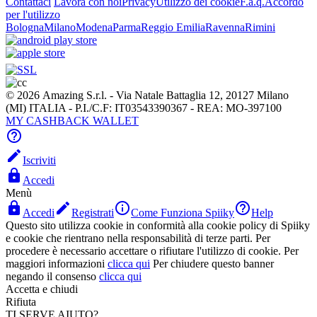
Contattaci
Lavora con noi
Privacy
Utilizzo dei cookie
F.a.q.
Accordo
per l'utilizzo
Bologna
Milano
Modena
Parma
Reggio Emilia
Ravenna
Rimini
© 2026 Amazing S.r.l. - Via Natale Battaglia 12, 20127 Milano
(MI) ITALIA - P.I./C.F: IT03543390367 - REA: MO-397100
MY CASHBACK WALLET


Iscriviti

Accedi
Menù




Accedi
Registrati
Come Funziona Spiiky
Help
Questo sito utilizza cookie in conformità alla cookie policy di Spiiky
e cookie che rientrano nella responsabilità di terze parti. Per
procedere è necessario accettare o rifiutare l'utilizzo di cookie. Per
maggiori informazioni
clicca qui
Per chiudere questo banner
negando il consenso
clicca qui
Accetta e chiudi
Rifiuta
TI SERVE AIUTO?