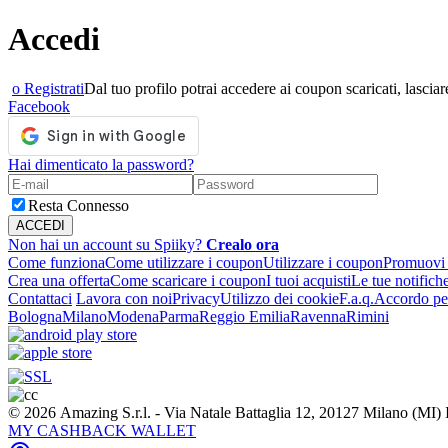
Accedi
o Registrati
Dal tuo profilo potrai accedere ai coupon scaricati, lasciare
Facebook
Hai dimenticato la password?
Resta Connesso
Non hai un account su Spiiky?
Crealo ora
Come funziona
Come utilizzare i coupon
Utilizzare i coupon
Promuovi l
Crea una offerta
Come scaricare i coupon
I tuoi acquisti
Le tue notifich
Contattaci
Lavora con noi
Privacy
Utilizzo dei cookie
F.a.q.
Accordo per
Bologna
Milano
Modena
Parma
Reggio Emilia
Ravenna
Rimini
© 2026 Amazing S.r.l. - Via Natale Battaglia 12, 20127 Milano (M
MY CASHBACK WALLET