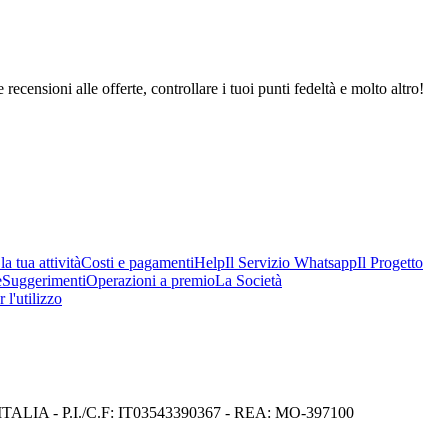
 recensioni alle offerte, controllare i tuoi punti fedeltà e molto altro!
a tua attività
Costi e pagamenti
Help
Il Servizio Whatsapp
Il Progetto
e
Suggerimenti
Operazioni a premio
La Società
 l'utilizzo
I) ITALIA - P.I./C.F: IT03543390367 - REA: MO-397100