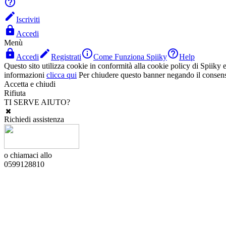


Iscriviti

Accedi
Menù




Accedi
Registrati
Come Funziona Spiiky
Help
Questo sito utilizza cookie in conformità alla cookie policy di Spiiky e 
informazioni
clicca qui
Per chiudere questo banner negando il consen
Accetta e chiudi
Rifiuta
TI SERVE AIUTO?
Richiedi assistenza
o chiamaci allo
0599128810