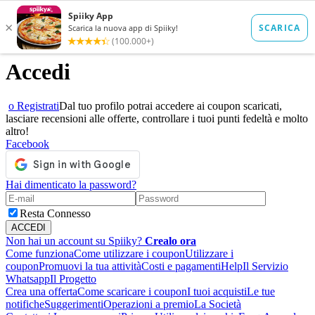
Accedi
o Registrati
Dal tuo profilo potrai accedere ai coupon scaricati,
lasciare recensioni alle offerte, controllare i tuoi punti fedeltà e molto
altro!
Facebook
Hai dimenticato la password?
Resta Connesso
Non hai un account su Spiiky?
Crealo ora
Come funziona
Come utilizzare i coupon
Utilizzare i
coupon
Promuovi la tua attività
Costi e pagamenti
Help
Il Servizio
Whatsapp
Il Progetto
Crea una offerta
Come scaricare i coupon
I tuoi acquisti
Le tue
notifiche
Suggerimenti
Operazioni a premio
La Società