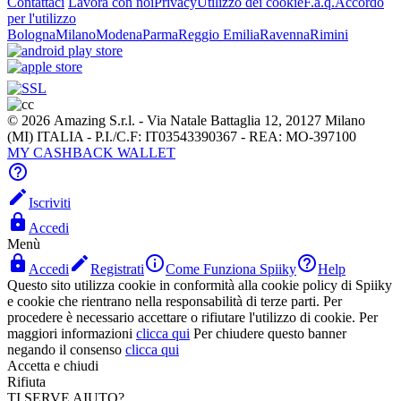
Contattaci
Lavora con noi
Privacy
Utilizzo dei cookie
F.a.q.
Accordo
per l'utilizzo
Bologna
Milano
Modena
Parma
Reggio Emilia
Ravenna
Rimini
© 2026 Amazing S.r.l. - Via Natale Battaglia 12, 20127 Milano
(MI) ITALIA - P.I./C.F: IT03543390367 - REA: MO-397100
MY CASHBACK WALLET


Iscriviti

Accedi
Menù




Accedi
Registrati
Come Funziona Spiiky
Help
Questo sito utilizza cookie in conformità alla cookie policy di Spiiky
e cookie che rientrano nella responsabilità di terze parti. Per
procedere è necessario accettare o rifiutare l'utilizzo di cookie. Per
maggiori informazioni
clicca qui
Per chiudere questo banner
negando il consenso
clicca qui
Accetta e chiudi
Rifiuta
TI SERVE AIUTO?