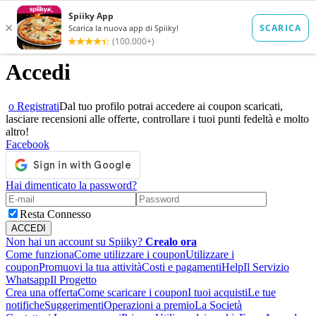
Accedi
o Registrati
Dal tuo profilo potrai accedere ai coupon scaricati,
lasciare recensioni alle offerte, controllare i tuoi punti fedeltà e molto
altro!
Facebook
Hai dimenticato la password?
Resta Connesso
Non hai un account su Spiiky?
Crealo ora
Come funziona
Come utilizzare i coupon
Utilizzare i
coupon
Promuovi la tua attività
Costi e pagamenti
Help
Il Servizio
Whatsapp
Il Progetto
Crea una offerta
Come scaricare i coupon
I tuoi acquisti
Le tue
notifiche
Suggerimenti
Operazioni a premio
La Società