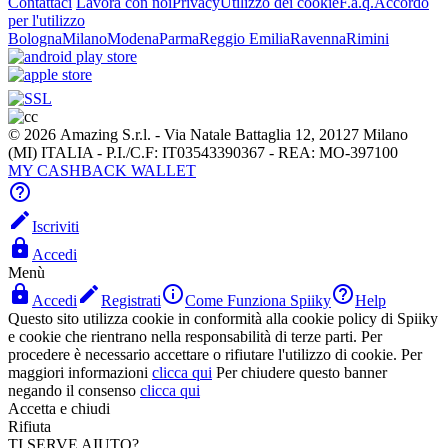
Contattaci
Lavora con noi
Privacy
Utilizzo dei cookie
F.a.q.
Accordo
per l'utilizzo
Bologna
Milano
Modena
Parma
Reggio Emilia
Ravenna
Rimini
© 2026 Amazing S.r.l. - Via Natale Battaglia 12, 20127 Milano
(MI) ITALIA - P.I./C.F: IT03543390367 - REA: MO-397100
MY CASHBACK WALLET


Iscriviti

Accedi
Menù




Accedi
Registrati
Come Funziona Spiiky
Help
Questo sito utilizza cookie in conformità alla cookie policy di Spiiky
e cookie che rientrano nella responsabilità di terze parti. Per
procedere è necessario accettare o rifiutare l'utilizzo di cookie. Per
maggiori informazioni
clicca qui
Per chiudere questo banner
negando il consenso
clicca qui
Accetta e chiudi
Rifiuta
TI SERVE AIUTO?