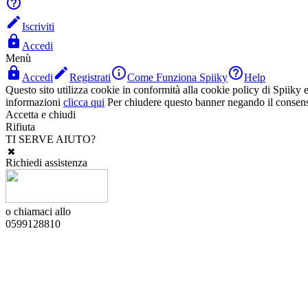


Iscriviti

Accedi
Menù




Accedi
Registrati
Come Funziona Spiiky
Help
Questo sito utilizza cookie in conformità alla cookie policy di Spiiky e 
informazioni
clicca qui
Per chiudere questo banner negando il consen
Accetta e chiudi
Rifiuta
TI SERVE AIUTO?
Richiedi assistenza
o chiamaci allo
0599128810