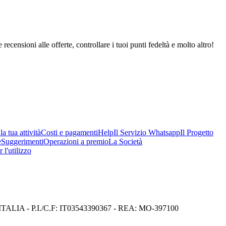
 recensioni alle offerte, controllare i tuoi punti fedeltà e molto altro!
a tua attività
Costi e pagamenti
Help
Il Servizio Whatsapp
Il Progetto
e
Suggerimenti
Operazioni a premio
La Società
 l'utilizzo
I) ITALIA - P.I./C.F: IT03543390367 - REA: MO-397100