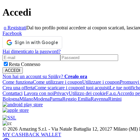
Accedi
o Registrati
Dal tuo profilo potrai accedere ai coupon scaricati, lasciare
Facebook
Hai dimenticato la password?
Resta Connesso
Non hai un account su Spiiky?
Crealo ora
Come funziona
Come utilizzare i coupon
Utilizzare i coupon
Promuovi l
Crea una offerta
Come scaricare i coupon
I tuoi acquisti
Le tue notifich
Contattaci
Lavora con noi
Privacy
Utilizzo dei cookie
F.a.q.
Accordo per
Bologna
Milano
Modena
Parma
Reggio Emilia
Ravenna
Rimini
© 2026 Amazing S.r.l. - Via Natale Battaglia 12, 20127 Milano (M
MY CASHBACK WALLET