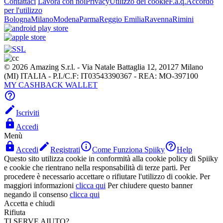
Contattaci
Lavora con noi
Privacy
Utilizzo dei cookie
F.a.q.
Accordo
per l'utilizzo
Bologna
Milano
Modena
Parma
Reggio Emilia
Ravenna
Rimini
© 2026 Amazing S.r.l. - Via Natale Battaglia 12, 20127 Milano
(MI) ITALIA - P.I./C.F: IT03543390367 - REA: MO-397100
MY CASHBACK WALLET


Iscriviti

Accedi
Menù




Accedi
Registrati
Come Funziona Spiiky
Help
Questo sito utilizza cookie in conformità alla cookie policy di Spiiky
e cookie che rientrano nella responsabilità di terze parti. Per
procedere è necessario accettare o rifiutare l'utilizzo di cookie. Per
maggiori informazioni
clicca qui
Per chiudere questo banner
negando il consenso
clicca qui
Accetta e chiudi
Rifiuta
TI SERVE AIUTO?