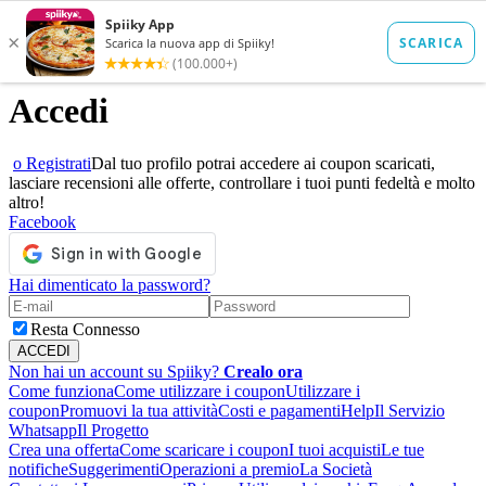
Accedi
o Registrati
Dal tuo profilo potrai accedere ai coupon scaricati,
lasciare recensioni alle offerte, controllare i tuoi punti fedeltà e molto
altro!
Facebook
Hai dimenticato la password?
Resta Connesso
Non hai un account su Spiiky?
Crealo ora
Come funziona
Come utilizzare i coupon
Utilizzare i
coupon
Promuovi la tua attività
Costi e pagamenti
Help
Il Servizio
Whatsapp
Il Progetto
Crea una offerta
Come scaricare i coupon
I tuoi acquisti
Le tue
notifiche
Suggerimenti
Operazioni a premio
La Società