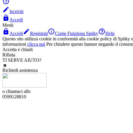


Iscriviti

Accedi
Menù




Accedi
Registrati
Come Funziona Spiiky
Help
Questo sito utilizza cookie in conformità alla cookie policy di Spiiky e 
informazioni
clicca qui
Per chiudere questo banner negando il consen
Accetta e chiudi
Rifiuta
TI SERVE AIUTO?
Richiedi assistenza
o chiamaci allo
0599128810