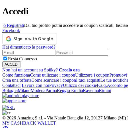
Accedi
o Registrati
Dal tuo profilo potrai accedere ai coupon scaricati, lasciare
Facebook
Hai dimenticato la password?
Resta Connesso
Non hai un account su Spiiky?
Crealo ora
Come funziona
Come utilizzare i coupon
Utilizzare i coupon
Promuovi l
Crea una offerta
Come scaricare i coupon
I tuoi acquisti
Le tue notifich
Contattaci
Lavora con noi
Privacy
Utilizzo dei cookie
F.a.q.
Accordo per
Bologna
Milano
Modena
Parma
Reggio Emilia
Ravenna
Rimini
© 2026 Amazing S.r.l. - Via Natale Battaglia 12, 20127 Milano (M
MY CASHBACK WALLET