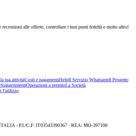
 recensioni alle offerte, controllare i tuoi punti fedeltà e molto altro!
a tua attività
Costi e pagamenti
Help
Il Servizio Whatsapp
Il Progetto
e
Suggerimenti
Operazioni a premio
La Società
 l'utilizzo
I) ITALIA - P.I./C.F: IT03543390367 - REA: MO-397100