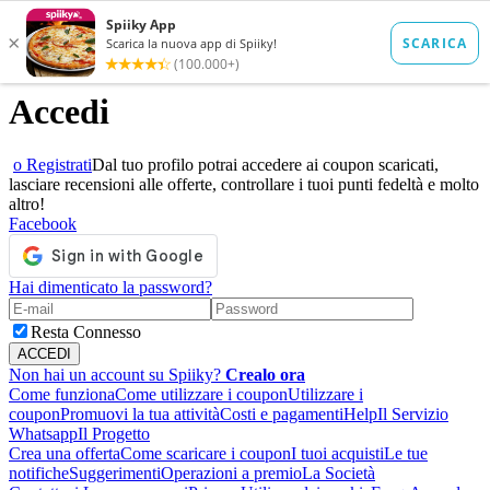
Accedi
o Registrati
Dal tuo profilo potrai accedere ai coupon scaricati,
lasciare recensioni alle offerte, controllare i tuoi punti fedeltà e molto
altro!
Facebook
Hai dimenticato la password?
Resta Connesso
Non hai un account su Spiiky?
Crealo ora
Come funziona
Come utilizzare i coupon
Utilizzare i
coupon
Promuovi la tua attività
Costi e pagamenti
Help
Il Servizio
Whatsapp
Il Progetto
Crea una offerta
Come scaricare i coupon
I tuoi acquisti
Le tue
notifiche
Suggerimenti
Operazioni a premio
La Società