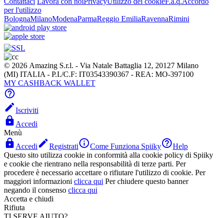
Contattaci
Lavora con noi
Privacy
Utilizzo dei cookie
F.a.q.
Accordo
per l'utilizzo
Bologna
Milano
Modena
Parma
Reggio Emilia
Ravenna
Rimini
© 2026 Amazing S.r.l. - Via Natale Battaglia 12, 20127 Milano
(MI) ITALIA - P.I./C.F: IT03543390367 - REA: MO-397100
MY CASHBACK WALLET


Iscriviti

Accedi
Menù




Accedi
Registrati
Come Funziona Spiiky
Help
Questo sito utilizza cookie in conformità alla cookie policy di Spiiky
e cookie che rientrano nella responsabilità di terze parti. Per
procedere è necessario accettare o rifiutare l'utilizzo di cookie. Per
maggiori informazioni
clicca qui
Per chiudere questo banner
negando il consenso
clicca qui
Accetta e chiudi
Rifiuta
TI SERVE AIUTO?