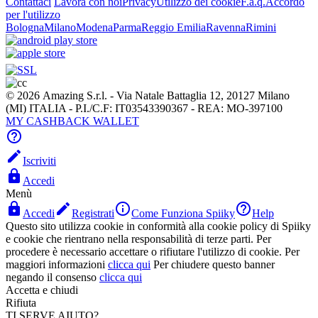
Contattaci
Lavora con noi
Privacy
Utilizzo dei cookie
F.a.q.
Accordo
per l'utilizzo
Bologna
Milano
Modena
Parma
Reggio Emilia
Ravenna
Rimini
© 2026 Amazing S.r.l. - Via Natale Battaglia 12, 20127 Milano
(MI) ITALIA - P.I./C.F: IT03543390367 - REA: MO-397100
MY CASHBACK WALLET


Iscriviti

Accedi
Menù




Accedi
Registrati
Come Funziona Spiiky
Help
Questo sito utilizza cookie in conformità alla cookie policy di Spiiky
e cookie che rientrano nella responsabilità di terze parti. Per
procedere è necessario accettare o rifiutare l'utilizzo di cookie. Per
maggiori informazioni
clicca qui
Per chiudere questo banner
negando il consenso
clicca qui
Accetta e chiudi
Rifiuta
TI SERVE AIUTO?