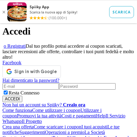
Accedi
o Registrati
Dal tuo profilo potrai accedere ai coupon scaricati,
lasciare recensioni alle offerte, controllare i tuoi punti fedeltà e molto
altro!
Facebook
Hai dimenticato la password?
Resta Connesso
Non hai un account su Spiiky?
Crealo ora
Come funziona
Come utilizzare i coupon
Utilizzare i
coupon
Promuovi la tua attività
Costi e pagamenti
Help
Il Servizio
Whatsapp
Il Progetto
Crea una offerta
Come scaricare i coupon
I tuoi acquisti
Le tue
notifiche
Suggerimenti
Operazioni a premio
La Società