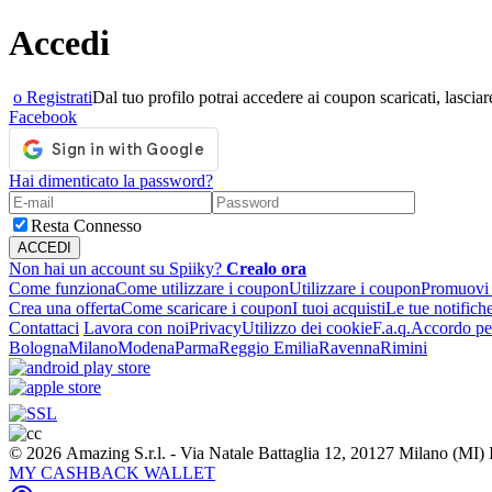
Accedi
o Registrati
Dal tuo profilo potrai accedere ai coupon scaricati, lasciare
Facebook
Hai dimenticato la password?
Resta Connesso
Non hai un account su Spiiky?
Crealo ora
Come funziona
Come utilizzare i coupon
Utilizzare i coupon
Promuovi l
Crea una offerta
Come scaricare i coupon
I tuoi acquisti
Le tue notifich
Contattaci
Lavora con noi
Privacy
Utilizzo dei cookie
F.a.q.
Accordo per
Bologna
Milano
Modena
Parma
Reggio Emilia
Ravenna
Rimini
© 2026 Amazing S.r.l. - Via Natale Battaglia 12, 20127 Milano (M
MY CASHBACK WALLET